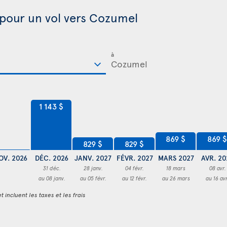
 pour un vol vers Cozumel
à
1 143 $
869 $
869 $
829 $
829 $
OV. 2026
DÉC. 2026
JANV. 2027
FÉVR. 2027
MARS 2027
AVR. 20
31 déc.
28 janv.
04 févr.
18 mars
08 avr.
au 08 janv.
au 05 févr.
au 12 févr.
au 26 mars
au 16 avr
t incluent les taxes et les frais