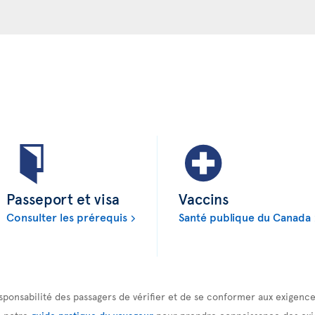
Passeport et visa
Vaccins
Consulter les prérequis
Santé publique du Canada
 responsabilité des passagers de vérifier et de se conformer aux exigen
à notre
guide pratique du voyageur
pour prendre connaissance des exi