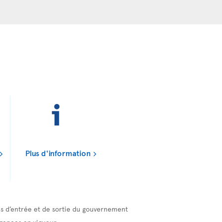
Plus d'information
ces d’entrée et de sortie du gouvernement
gences en vigueur.