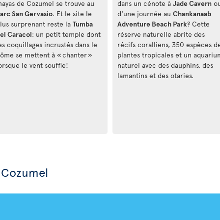
ayas de Cozumel se trouve au
dans un cénote à
Jade Cavern
o
arc San Gervasio
. Et le site le
d'une journée au
Chankanaab
lus surprenant reste la
Tumba
Adventure Beach Park
? Cette
el Caracol
: un petit temple dont
réserve naturelle abrite des
es coquillages incrustés dans le
récifs coralliens, 350 espèces d
ôme se mettent à « chanter »
plantes tropicales et un aquariu
orsque le vent souffle!
naturel avec des dauphins, des
lamantins et des otaries.
à Cozumel