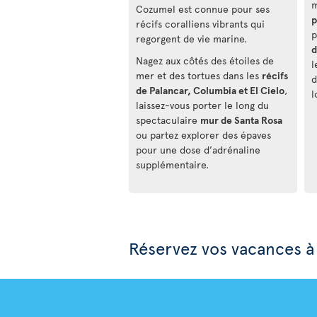
m
Cozumel est connue pour ses
p
récifs coralliens vibrants qui
p
regorgent de vie marine.
d
Nagez aux côtés des étoiles de
l
mer et des tortues dans les
récifs
d
de Palancar, Columbia et El Cielo
,
l
laissez-vous porter le long du
spectaculaire
mur de Santa Rosa
ou partez explorer des épaves
pour une dose d’adrénaline
supplémentaire.
Réservez vos vacances 