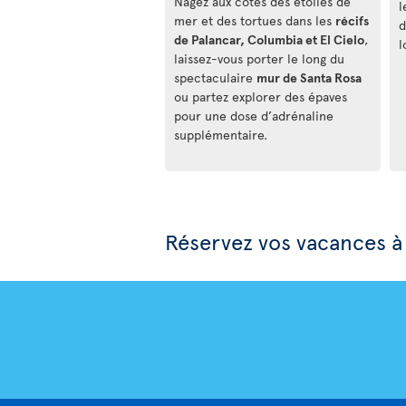
Nagez aux côtés des étoiles de
l
mer et des tortues dans les
récifs
d
de Palancar, Columbia et El Cielo
,
l
laissez-vous porter le long du
spectaculaire
mur de Santa Rosa
ou partez explorer des épaves
pour une dose d’adrénaline
supplémentaire.
Réservez vos vacances 