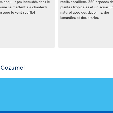
es coquillages incrustés dans le
récifs coralliens, 350 espèces d
ôme se mettent à « chanter »
plantes tropicales et un aquariu
orsque le vent souffle!
naturel avec des dauphins, des
lamantins et des otaries.
à Cozumel