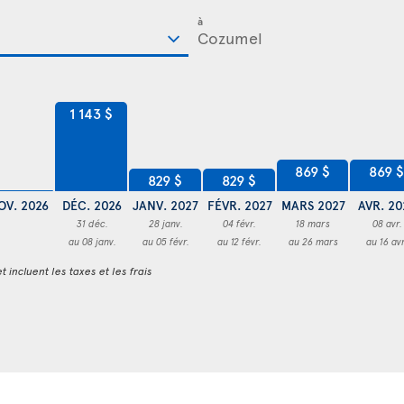
à
1 143 $
869 $
869 $
829 $
829 $
OV. 2026
DÉC. 2026
JANV. 2027
FÉVR. 2027
MARS 2027
AVR. 20
31 déc.
28 janv.
04 févr.
18 mars
08 avr.
au 08 janv.
au 05 févr.
au 12 févr.
au 26 mars
au 16 avr
t incluent les taxes et les frais