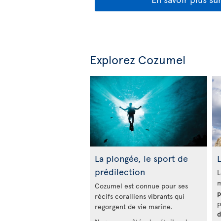
Explorez Cozumel
La plongée, le sport de
L
prédilection
L
m
Cozumel est connue pour ses
p
récifs coralliens vibrants qui
p
regorgent de vie marine.
d