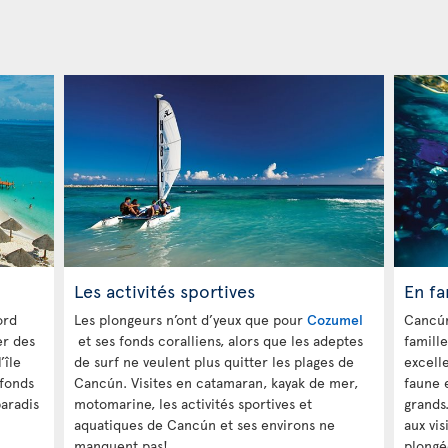
Les activités sportives
En fa
ord
Les plongeurs n’ont d’yeux que pour
Cozumel
Cancún
er des
et ses fonds coralliens, alors que les adeptes
famille
l’île
de surf ne veulent plus quitter les plages de
excelle
 fonds
Cancún. Visites en catamaran, kayak de mer,
faune e
aradis
motomarine, les activités sportives et
grands
aquatiques de Cancún et ses environs ne
aux vis
manquent pas!
plongé