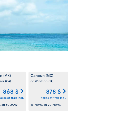
un
Cancun
(MX)
(MX)
sor
(CA)
de Windsor
(CA)
868 $
878 $
taxes et frais incl.
taxes et frais incl.
.
au
30 JANV.
13 FÉVR.
au
20 FÉVR.