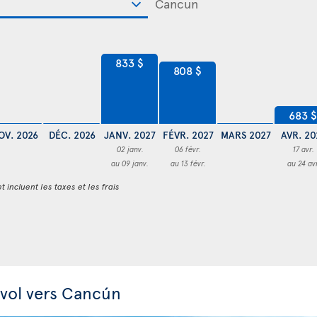
833 $
808 $
683 
OV. 2026
DÉC. 2026
JANV. 2027
FÉVR. 2027
MARS 2027
AVR. 20
02 janv.
06 févr.
17 avr.
au 09 janv.
au 13 févr.
au 24 av
t incluent les taxes et les frais
 vol vers Cancún