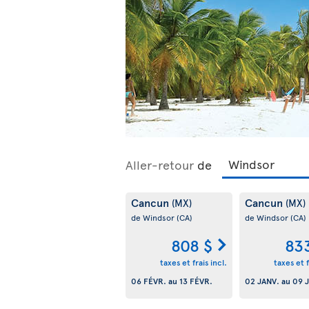
Aller-retour
de
Cancun
Cancun
(MX)
(MX)
de Windsor
(CA)
de Windsor
(CA)
808 $
83
taxes et frais incl.
taxes et f
06 FÉVR.
au
13 FÉVR.
02 JANV.
au
09 