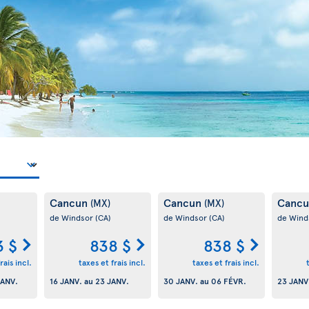
Cancun
Cancun
Canc
(MX)
(MX)
de Windsor
(CA)
de Windsor
(CA)
de Wind
3 $
838 $
838 $
rais incl.
taxes et frais incl.
taxes et frais incl.
JANV.
16 JANV.
au
23 JANV.
30 JANV.
au
06 FÉVR.
23 JANV