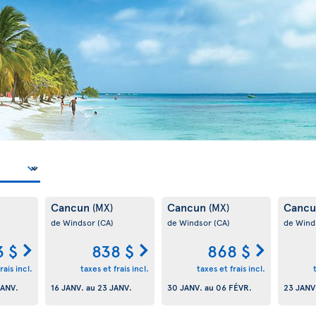
Cancun
Cancun
Canc
(MX)
(MX)
de Windsor
(CA)
de Windsor
(CA)
de Wind
3 $
838 $
868 $
rais incl.
taxes et frais incl.
taxes et frais incl.
JANV.
16 JANV.
au
23 JANV.
30 JANV.
au
06 FÉVR.
23 JANV