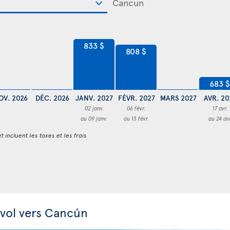
833 $
808 $
683 
OV. 2026
DÉC. 2026
JANV. 2027
FÉVR. 2027
MARS 2027
AVR. 20
02 janv.
06 févr.
17 avr.
au 09 janv.
au 13 févr.
au 24 av
t incluent les taxes et les frais
 vol vers Cancún