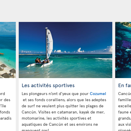
Les activités sportives
En fa
ord
Les plongeurs n’ont d’yeux que pour
Cozumel
Cancún
er des
et ses fonds coralliens, alors que les adeptes
famille
l’île
de surf ne veulent plus quitter les plages de
excelle
 fonds
Cancún. Visites en catamaran, kayak de mer,
faune e
aradis
motomarine, les activités sportives et
grands
aquatiques de Cancún et ses environs ne
aux vis
manquent pas!
plongé