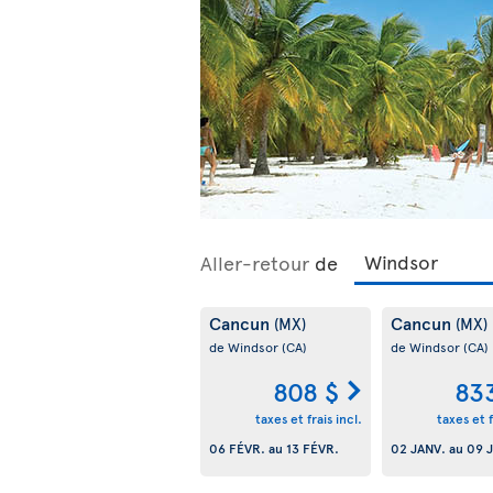
Aller-retour
de
Cancun
Cancun
(MX)
(MX)
de Windsor
(CA)
de Windsor
(CA)
808 $
83
taxes et frais incl.
taxes et f
06 FÉVR.
au
13 FÉVR.
02 JANV.
au
09 