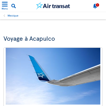
1
Menu
Mexique
Voyage à Acapulco