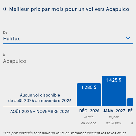
✈ Meilleur prix par mois pour un vol vers Acapulco
De
à
1 425 $
1 285 $
Aucun vol disponible
de août 2026 au novembre 2026
9
DÉC. 2026
JANV. 2027
FÉV
AOÛT 2026 - NOVEMBRE 2026
14 déc.
18 janv.
0
au 22 déc.
au 26 janv.
au 
*Les prix indiqués sont pour un vol aller-retour et incluent les taxes et les