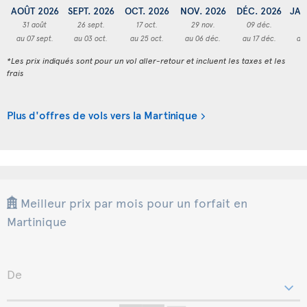
AOÛT 2026
SEPT. 2026
OCT. 2026
NOV. 2026
DÉC. 2026
JAN
31 août
26 sept.
17 oct.
29 nov.
09 déc.
2
au 07 sept.
au 03 oct.
au 25 oct.
au 06 déc.
au 17 déc.
au 
*Les prix indiqués sont pour un vol aller-retour et incluent les taxes et les
frais
Plus d'offres de vols vers la Martinique
Meilleur prix par mois pour un forfait en
Martinique
De