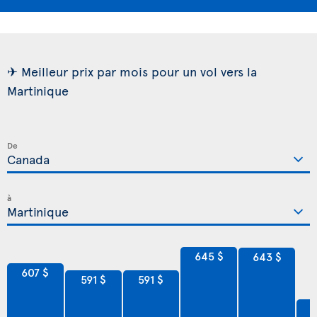
✈ Meilleur prix par mois pour un vol vers la
Martinique
De
à
645 $
643 $
607 $
591 $
591 $
5