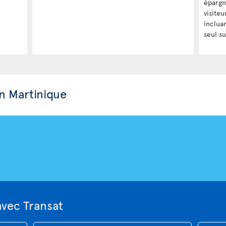
épargn
visiteu
incluan
seul su
n Martinique
avec Transat