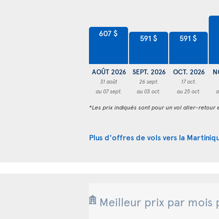
607 $
591 $
591 $
AOÛT 2026
SEPT. 2026
OCT. 2026
N
31 août
26 sept.
17 oct.
au 07 sept.
au 03 oct.
au 25 oct.
a
*Les prix indiqués sont pour un vol aller-retour e
Plus d'offres de vols vers la Martiniq
Meilleur prix par mois 