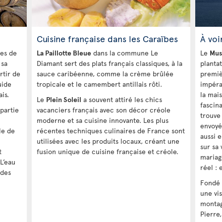
Cuisine française dans les Caraïbes
À voir
ves de
La Paillotte Bleue
dans la commune Le
Le
Mus
 sa
Diamant sert des plats français classiques, à la
planta
rtir de
sauce caribéenne, comme la crème brûlée
premiè
uide
tropicale et le camembert antillais rôti.
impéra
is.
la mai
Le
Plein Soleil
a souvent attiré les chics
fascina
partie
vacanciers français avec son décor créole
trouve 
moderne et sa cuisine innovante. Les plus
envoyé
le de
récentes techniques culinaires de France sont
aussi 
utilisées avec les produits locaux, créant une
sur sa
t
fusion unique de cuisine française et créole.
mariag
L’eau
réel : 
 des
Fondé 
une vi
montag
Pierre,