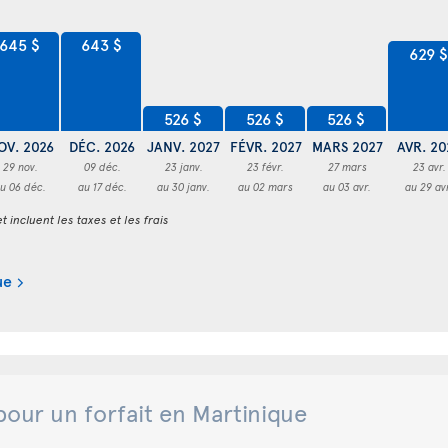
645 $
643 $
629 $
526 $
526 $
526 $
OV. 2026
DÉC. 2026
JANV. 2027
FÉVR. 2027
MARS 2027
AVR. 20
29 nov.
09 déc.
23 janv.
23 févr.
27 mars
23 avr.
u 06 déc.
au 17 déc.
au 30 janv.
au 02 mars
au 03 avr.
au 29 av
t incluent les taxes et les frais
ue
pour un forfait en Martinique