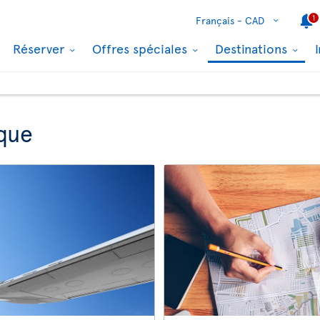
1
Français -
CAD
Réserver
Offres spéciales
Destinations
que