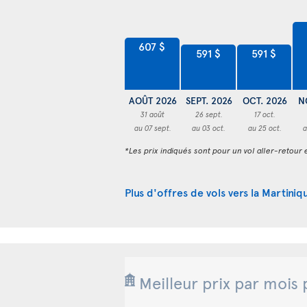
607 $
591 $
591 $
AOÛT 2026
SEPT. 2026
OCT. 2026
N
31 août
26 sept.
17 oct.
au 07 sept.
au 03 oct.
au 25 oct.
a
*Les prix indiqués sont pour un vol aller-retour e
Plus d'offres de vols vers la Martiniq
Meilleur prix par mois 