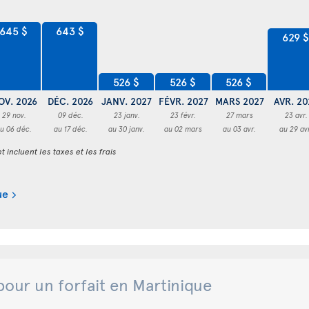
645 $
643 $
629 $
526 $
526 $
526 $
OV. 2026
DÉC. 2026
JANV. 2027
FÉVR. 2027
MARS 2027
AVR. 20
29 nov.
09 déc.
23 janv.
23 févr.
27 mars
23 avr.
u 06 déc.
au 17 déc.
au 30 janv.
au 02 mars
au 03 avr.
au 29 av
t incluent les taxes et les frais
ue
pour un forfait en Martinique