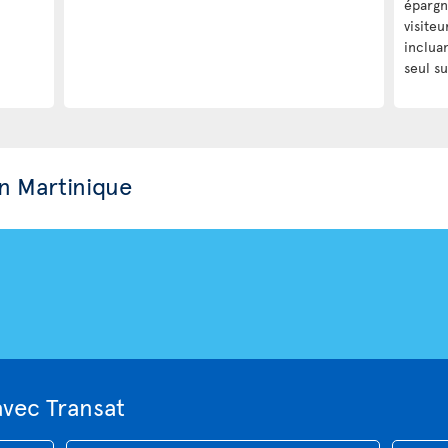
épargn
visiteu
incluan
seul su
n Martinique
avec Transat