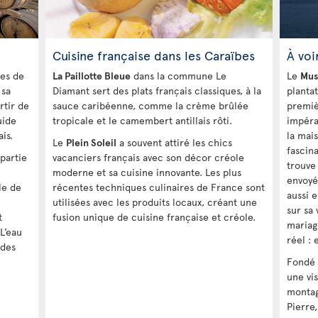
Cuisine française dans les Caraïbes
À voir
ves de
La Paillotte Bleue
dans la commune Le
Le
Mus
 sa
Diamant sert des plats français classiques, à la
planta
rtir de
sauce caribéenne, comme la crème brûlée
premiè
uide
tropicale et le camembert antillais rôti.
impéra
is.
la mai
Le
Plein Soleil
a souvent attiré les chics
fascina
partie
vacanciers français avec son décor créole
trouve 
moderne et sa cuisine innovante. Les plus
envoyé
le de
récentes techniques culinaires de France sont
aussi 
utilisées avec les produits locaux, créant une
sur sa
t
fusion unique de cuisine française et créole.
mariag
L’eau
réel : 
 des
Fondé 
une vi
montag
Pierre,