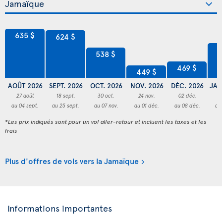
635 $
624 $
5
538 $
469 $
449 $
AOÛT 2026
SEPT. 2026
OCT. 2026
NOV. 2026
DÉC. 2026
JAN
27 août
18 sept.
30 oct.
24 nov.
02 déc.
2
au 04 sept.
au 25 sept.
au 07 nov.
au 01 déc.
au 08 déc.
au
*Les prix indiqués sont pour un vol aller-retour et incluent les taxes et les
frais
Plus d'offres de vols vers la Jamaïque
Informations importantes