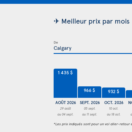
✈ Meilleur prix par mois
De
1 435 $
966 $
932 $
AOÛT 2026
SEPT. 2026
OCT. 2026
N
29 août
05 sept.
10 oct.
au 04 sept.
au 11 sept.
au 18 oct.
*Les prix indiqués sont pour un vol aller-retour e