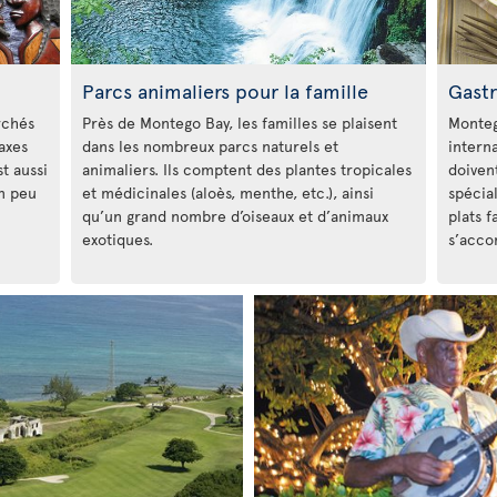
Parcs animaliers pour la famille
Gast
rchés
Près de Montego Bay, les familles se plaisent
Monteg
taxes
dans les nombreux parcs naturels et
intern
t aussi
animaliers. Ils comptent des plantes tropicales
doivent
un peu
et médicinales (aloès, menthe, etc.), ainsi
spécia
qu’un grand nombre d’oiseaux et d’animaux
plats f
exotiques.
s’acco