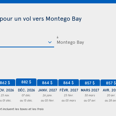
 pour un vol vers Montego Bay
à
882 $
864 $
864 $
862 $
857 $
857 $
OV. 2026
DÉC. 2026
JANV. 2027
FÉVR. 2027
MARS 2027
AVR. 20
23 nov.
07 déc.
26 janv.
23 févr.
30 mars
20 avr.
au 01 déc.
au 15 déc.
au 03 févr.
au 03 mars
au 07 avr.
au 28 av
t incluent les taxes et les frais