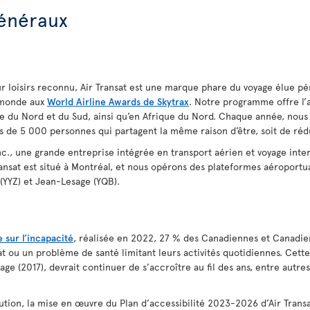
énéraux
r loisirs reconnu, Air Transat est une marque phare du voyage élue pé
 monde aux
World Airline Awards de Skytrax
. Notre programme offre l’a
e du Nord et du Sud, ainsi qu’en Afrique du Nord. Chaque année, nous 
s de 5 000 personnes qui partagent la même raison d’être, soit de réd
 inc., une grande entreprise intégrée en transport aérien et voyage inte
 Transat est situé à Montréal, et nous opérons des plateformes aéroport
(YYZ) et Jean-Lesage (YQB).
sur l’incapacité
, réalisée en 2022, 27 % des Canadiennes et Canadiens
 ou un problème de santé limitant leurs activités quotidiennes. Cette
ge (2017), devrait continuer de s’accroître au fil des ans, entre autres
ion, la mise en œuvre du Plan d’accessibilité 2023-2026 d’Air Trans