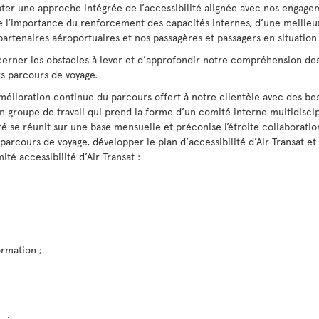
pter une approche intégrée de l’accessibilité alignée avec nos engagem
e l’importance du renforcement des capacités internes, d’une meille
artenaires aéroportuaires et nos passagères et passagers en situation
erner les obstacles à lever et d’approfondir notre compréhension des
rs parcours de voyage.
’amélioration continue du parcours offert à notre clientèle avec des be
 un groupe de travail qui prend la forme d’un comité interne multidis
é se réunit sur une base mensuelle et préconise l’étroite collaborati
u parcours de voyage, développer le plan d’accessibilité d’Air Transat 
té accessibilité d’Air Transat :
ormation ;