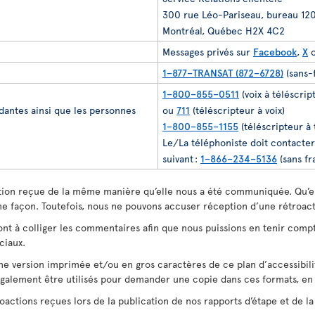
300 rue Léo-Pariseau, bureau 12
Montréal, Québec H2X 4C2
Messages privés sur
Facebook
,
X
1–877–TRANSAT (872–6728)
(sans-
1–800–855–0511
(voix à téléscrip
dantes ainsi que les personnes
ou
711
(téléscripteur à voix)
1–800–855–1155
(téléscripteur à 
Le/La téléphoniste doit contacte
suivant :
1–866–234–5136
(sans fr
tion reçue de la même manière qu’elle nous a été communiquée. Qu’e
ême façon. Toutefois, nous ne pouvons accuser réception d’une rétroac
rront à colliger les commentaires afin que nous puissions en tenir comp
ciaux.
e version imprimée et/ou en gros caractères de ce plan d’accessibilit
lement être utilisés pour demander une copie dans ces formats, en f
actions reçues lors de la publication de nos rapports d’étape et de la