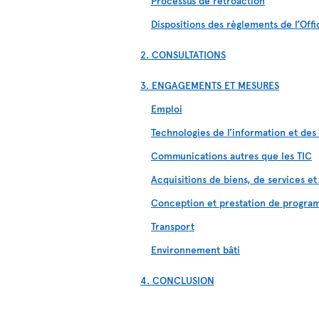
Processus de rétroaction
Dispositions des règlements de l’Off
2. CONSULTATIONS
3. ENGAGEMENTS ET MESURES
Emploi
Technologies de l’information et de
Communications autres que les TIC
Acquisitions de biens, de services et 
Conception et prestation de progra
Transport
Environnement bâti
4. CONCLUSION