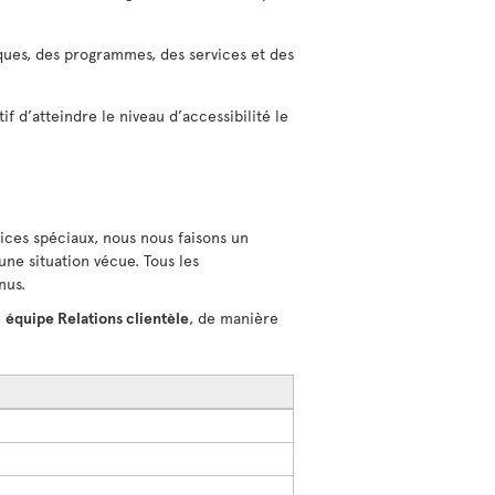
tiques, des programmes, des services et des
if d’atteindre le niveau d’accessibilité le
ices spéciaux, nous nous faisons un
une situation vécue. Tous les
nus.
e
équipe Relations clientèle
, de manière