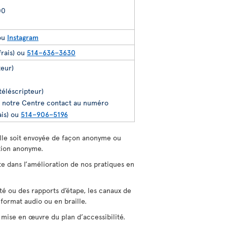
00
ou
Instagram
frais) ou
514–636–3630
teur)
téléscripteur)
r notre Centre contact au numéro
ais) ou
514–906–5196
lle soit envoyée de façon anonyme ou
tion anonyme.
te dans l’amélioration de nos pratiques en
é ou des rapports d’étape, les canaux de
ormat audio ou en braille.
 mise en œuvre du plan d’accessibilité.