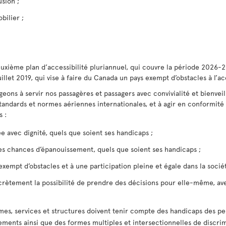
sion ;
bilier ;
euxième plan d’accessibilité pluriannuel, qui couvre la période 2026-
illet 2019, qui vise à faire du Canada un pays exempt d’obstacles à l’acc
ons à servir nos passagères et passagers avec convivialité et bienveill
standards et normes aériennes internationales, et à agir en conformité 
s :
ée avec dignité, quels que soient ses handicaps ;
des chances d’épanouissement, quels que soient ses handicaps ;
xempt d’obstacles et à une participation pleine et égale dans la sociét
crètement la possibilité de prendre des décisions pour elle-même, ave
ammes, services et structures doivent tenir compte des handicaps des pe
ements ainsi que des formes multiples et intersectionnelles de discri