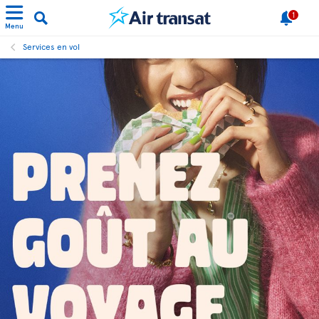
1
Menu
Services en vol