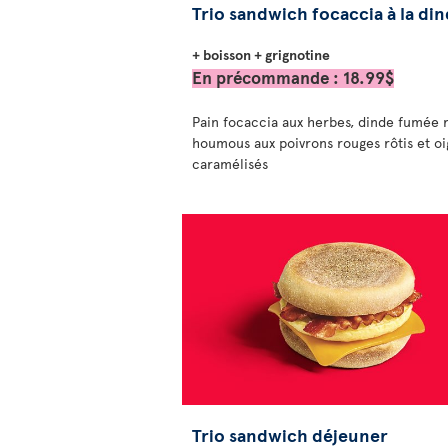
Trio sandwich focaccia à la di
+ boisson + grignotine
En précommande : 18.99$
Pain focaccia aux herbes, dinde fumée r
houmous aux poivrons rouges rôtis et o
caramélisés
Trio sandwich déjeuner