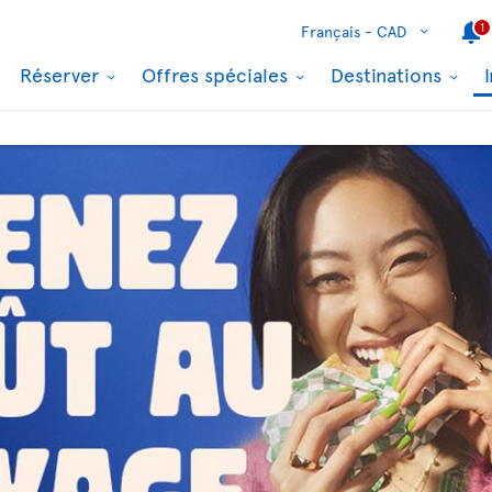
1
Français -
CAD
Réserver
Offres spéciales
Destinations