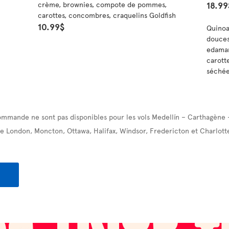
18.99
crème, brownies, compote de pommes,
carottes, concombres, craquelins Goldfish
10.99$
Quinoa
douces
edamam
carott
séchée
ommande ne sont pas disponibles pour les vols Medellín – Carthagène 
e London, Moncton, Ottawa, Halifax, Windsor, Fredericton et Charlott