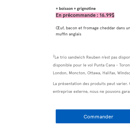
+ boisson + grignotine
En précommande : 16.99$
Œuf, bacon et fromage cheddar dans u
muffin anglais
2
Le trio sandwich Reuben n’est pas dispon
disponible pour le vol Punta Cana - Toron
London, Moncton, Ottawa, Halifax, Windso
La présentation des produits peut varier.
entreprise externe, nous ne pouvons garan
Commander