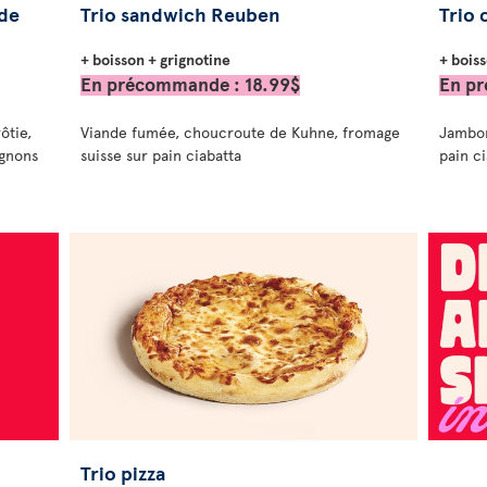
nde
Trio sandwich Reuben
Trio
+ boisson + grignotine
+ boiss
En précommande : 18.99$
En pr
ôtie,
Viande fumée, choucroute de Kuhne, fromage
Jambon
ignons
suisse sur pain ciabatta
pain c
Trio pizza