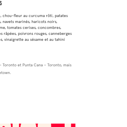
$
, chou-fleur au curcuma rôti, patates
, navets marinés, haricots noirs,
e, tomates cerises, concombres,
es râpées, poivrons rouges, canneberges
s, vinaigrette au sésame et au tahini
– Toronto et Punta Cana – Toronto, mais
etown.