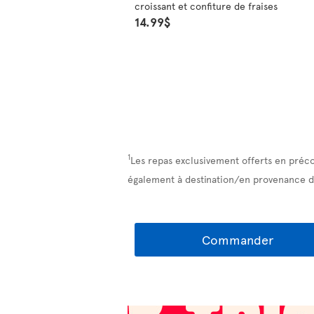
croissant et confiture de fraises
14.99$
1
Les repas exclusivement offerts en préc
également à destination/en provenance d
Commander