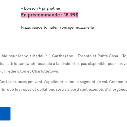
+ boisson + grignotine
En précommande : 18.99$
n
Pizza, sauce tomate, fromage mozzarella
ible pour les vols Medellín – Carthagène – Toronto et Punta Cana – To
to. Le trio sandwich focaccia à la dinde n’est pas disponible pour les 
r, Fredericton et Charlottetown.
 Certaines taxes peuvent s’appliquer selon le segment de vol. Comme t
tir que les repas et collations servis à bord sont exempts d’allergènes