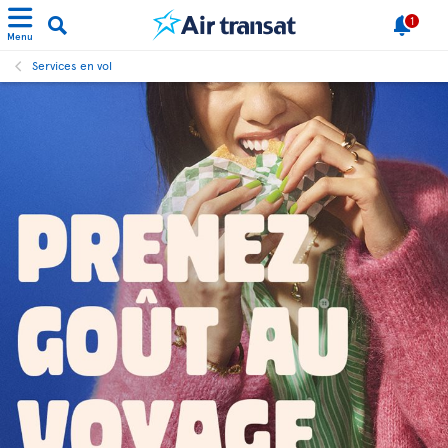
1
Menu
Services en vol