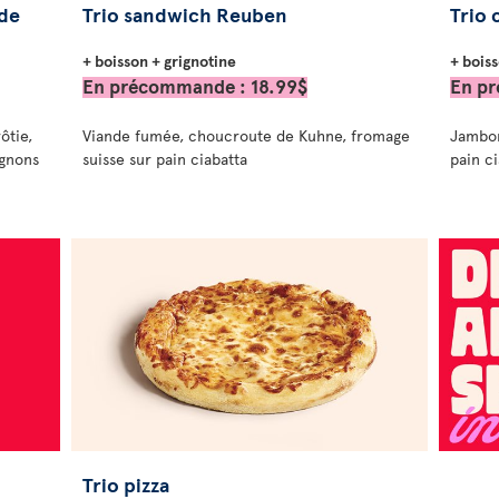
nde
Trio sandwich Reuben
Trio
+ boisson + grignotine
+ boiss
En précommande : 18.99$
En pr
ôtie,
Viande fumée, choucroute de Kuhne, fromage
Jambon
ignons
suisse sur pain ciabatta
pain c
Trio pizza