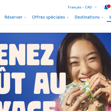
1
Français -
CAD
Réserver
Offres spéciales
Destinations