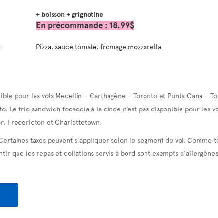
+ boisson + grignotine
En précommande : 18.99$
n
Pizza, sauce tomate, fromage mozzarella
ible pour les vols Medellín – Carthagène – Toronto et Punta Cana – To
to. Le trio sandwich focaccia à la dinde n’est pas disponible pour les 
r, Fredericton et Charlottetown.
 Certaines taxes peuvent s’appliquer selon le segment de vol. Comme t
tir que les repas et collations servis à bord sont exempts d’allergènes