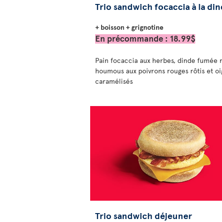
Trio sandwich focaccia à la di
+ boisson + grignotine
En précommande : 18.99$
Pain focaccia aux herbes, dinde fumée r
houmous aux poivrons rouges rôtis et o
caramélisés
Trio sandwich déjeuner