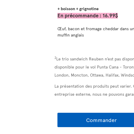
+ boisson + grignotine
En précommande : 16.99$
Œuf, bacon et fromage cheddar dans u
muffin anglais
2
Le trio sandwich Reuben n’est pas dispon
disponible pour le vol Punta Cana - Toron
London, Moncton, Ottawa, Halifax, Windso
La présentation des produits peut varier.
entreprise externe, nous ne pouvons garan
Commander