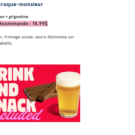
 croque-monsieur
on + grignotine
écommande : 18.99$
, fromage suisse, sauce dijonnaise sur
iabatta