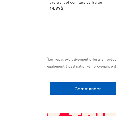
croissant et confiture de fraises
14.99$
1
Les repas exclusivement offerts en préc
également à destination/en provenance d
Commander