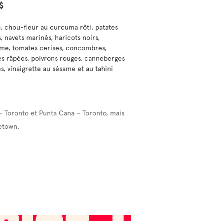
$
, chou-fleur au curcuma rôti, patates
, navets marinés, haricots noirs,
e, tomates cerises, concombres,
es râpées, poivrons rouges, canneberges
s, vinaigrette au sésame et au tahini
– Toronto et Punta Cana – Toronto, mais
etown.