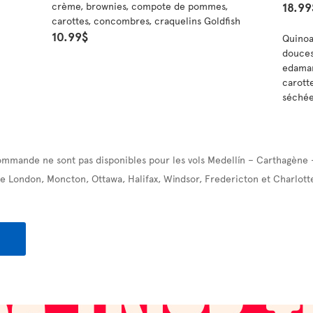
18.99
crème, brownies, compote de pommes,
carottes, concombres, craquelins Goldfish
10.99$
Quinoa
douces
edamam
carott
séchée
ommande ne sont pas disponibles pour les vols Medellín – Carthagène 
e London, Moncton, Ottawa, Halifax, Windsor, Fredericton et Charlott