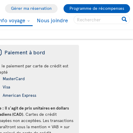
Gérer ma réservation
Programme de récompenses
Info voyage
Nous joindre
ü
Paiement à bord
 le paiement par carte de crédit est
epté
MasterCard
Visa
American Express
 : Il s’agit de prix unitaires en dollars
adiens (CAD)
. Cartes de crédit
payées non acceptées. Les transactions
araîtront sous la mention « VAB » sur
e relevé de carte de crédit.