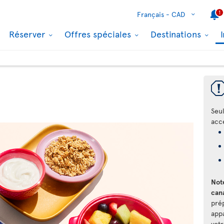
1
Français -
CAD
Réserver
Offres spéciales
Destinations
Seul
acc
Note
can
pré
app
votr