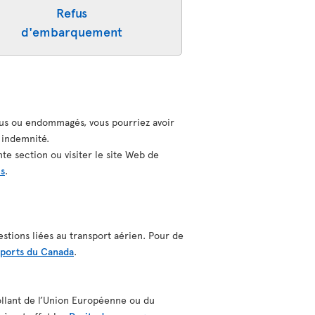
Refus
d'embarquement
rdus ou endommagés, vous pourriez avoir
e indemnité.
te section ou visiter le site Web de
ns
.
estions liées au transport aérien. Pour de
sports du Canada
.
ollant de l’Union Européenne ou du