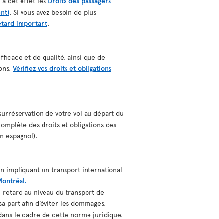
 à cet effet les
Droits des passagers
nt)
. Si vous avez besoin de plus
retard important
.
ficace et de qualité, ainsi que de
ions.
Vérifiez vos droits et obligations
surréservation de votre vol au départ du
omplète des droits et obligations des
n espagnol).
n impliquant un transport international
ontréal.
 retard au niveau du transport de
sa part afin d’éviter les dommages.
ans le cadre de cette norme juridique.