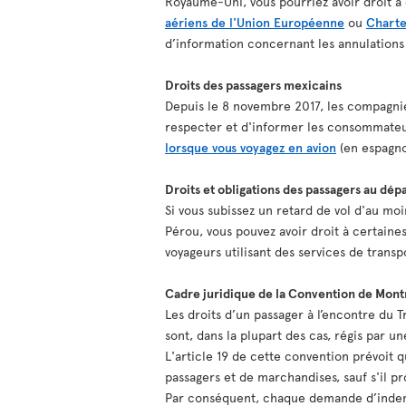
Royaume-Uni, vous pourriez avoir droit à 
aériens de l'Union Européenne
ou
Charte
d’information concernant les annulations
Droits des passagers mexicains
Depuis le 8 novembre 2017, les compagnies
respecter et d'informer les consommateur
lorsque vous voyagez en avion
(en espagno
Droits et obligations des passagers au dép
Si vous subissez un retard de vol d'au mo
Pérou, vous pouvez avoir droit à certaine
voyageurs utilisant des services de transp
Cadre juridique de la Convention de Mont
Les droits d’un passager à l’encontre du 
sont, dans la plupart des cas, régis par 
L'article 19 de cette convention prévoit
passagers et de marchandises, sauf s'il pr
Par conséquent, chaque demande d’indemn