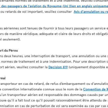
certaines normes de traitement et à une indemnité. Veuillez consulter
 des passagers de l’aviation du Royaume-Uni (lien en anglais uniqueme
 ou retards de vol important, veuillez consulter
Avis d’annulation ou 
 aériennes sont tenues de fournir à tous leurs passagers un service ef
s de manière véridique, adéquate et claire de leurs droits et obligat
l seulement).
art du Pérou
ins deux heures, une interruption de transport, une annulation ou une 
s normes de traitement et à une indemnisation. Pour une description c
ort aérien, veuillez consulter la
Decision 619
(uniquement disponible e
réal
Transporteur en cas de retard, de refus d’embarquement ou d'annulatio
une convention internationale connue sous le nom de la
Convention de M
 qu'un transporteur aérien est responsable des dommages causés par un
ouve qu'il a fait tout ce qu'il pouvait raisonnablement être attendu de 
isation en cas de perturbation de vol sera examinée au cas par cas d