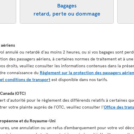
Bagages
retard, perte ou dommage
s aériens
 vol annulé ou retardé d'au moins 2 heures, ou si vos bagages sont pe
ction des passagers aériens, à certaines normes de traitement et à un
s droits, veuillez consulter les informations contenues dans la présen
ndre connaissance du
Règlement sur la protection des passagers aérie
et conditions de transport
est disponible dans nos tarifs.
u Canada (OTC)
rt d'autorité pour le règlement des différends relatifs à certaines qu
er votre plainte auprès de l’OTC, veuillez consulter l'
Office des tran
Européenne et du Royaume-Uni
heures, une annulation ou un refus d’embarquement pour votre vol déc