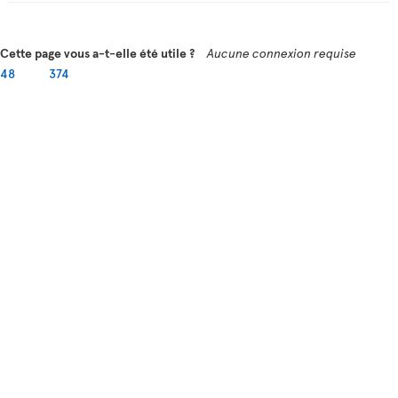
Cette page vous a-t-elle été utile ?
Aucune connexion requise
48
374