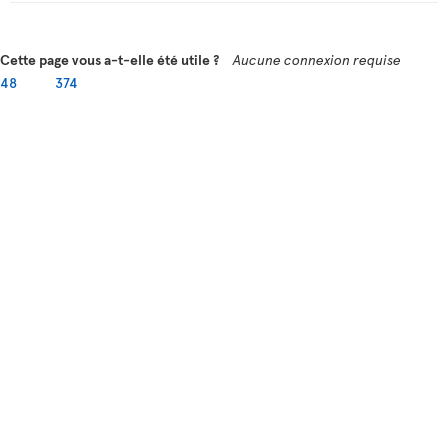
Cette page vous a-t-elle été utile ?
Aucune connexion requise
48
374