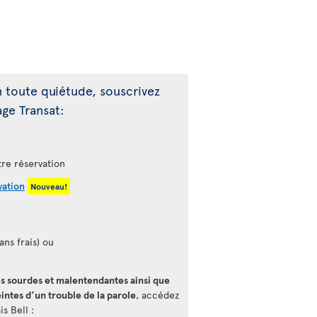
 toute quiétude, souscrivez
age Transat:
re réservation
vation
Nouveau!
ans frais) ou
s sourdes et malentendantes ainsi que
intes d’un trouble de la parole
, accédez
is Bell :