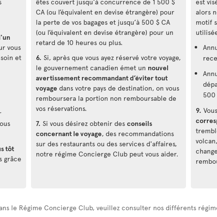
s
êtes couvert jusqu'à concurrence de 1 500 $
est vis
CA (ou l’équivalent en devise étrangère) pour
alors 
la perte de vos bagages et jusqu’à 500 $ CA
motif 
(ou l’équivalent en devise étrangère) pour un
utilis
d'un
retard de 10 heures ou plus.
ur vous
Annu
esoin et
6.
Si, après que vous ayez réservé votre voyage,
rece
le gouvernement canadien émet un
nouvel
Annu
avertissement recommandant d’éviter tout
dépa
voyage
dans votre pays de destination, on vous
500 
remboursera la portion non remboursable de
vos réservations.
9.
Vous
r
corre
vous
7.
Si vous désirez obtenir des
conseils
trembl
concernant le voyage
, des recommandations
volcan
sur des restaurants ou des services d'affaires,
s tôt
change
notre régime Concierge Club peut vous aider.
s grâce
rembou
ans le Régime Concierge Club, veuillez consulter nos différents régim