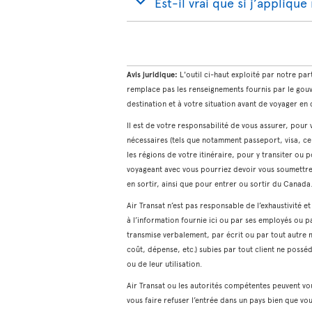
Est-il vrai que si j’appliqu
Avis juridique:
L'outil ci-haut exploité par notre par
remplace pas les renseignements fournis par le gou
destination et à votre situation avant de voyager e
Il est de votre responsabilité de vous assurer, pou
nécessaires (tels que notamment passeport, visa, cer
les régions de votre itinéraire, pour y transiter ou 
voyageant avec vous pourriez devoir vous soumettre (
en sortir, ainsi que pour entrer ou sortir du Canada
Air Transat n’est pas responsable de l’exhaustivité e
à l’information fournie ici ou par ses employés ou p
transmise verbalement, par écrit ou par tout autre
coût, dépense, etc.) subies par tout client ne possé
ou de leur utilisation.
Air Transat ou les autorités compétentes peuvent vo
vous faire refuser l’entrée dans un pays bien que v