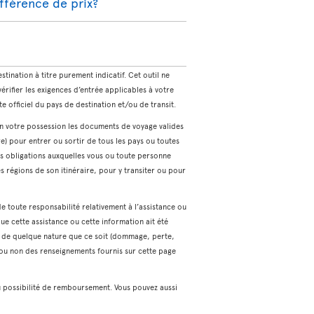
ifférence de prix?
tination à titre purement indicatif. Cet outil ne
ifier les exigences d’entrée applicables à votre
ite officiel du pays de destination et/ou de transit.
en votre possession les documents de voyage valides
e) pour entrer ou sortir de tous les pays ou toutes
 les obligations auxquelles vous ou toute personne
s régions de son itinéraire, pour y transiter ou pour
de toute responsabilité relativement à l’assistance ou
ue cette assistance ou cette information ait été
s de quelque nature que ce soit (dommage, perte,
t ou non des renseignements fournis sur cette page
u possibilité de remboursement. Vous pouvez aussi