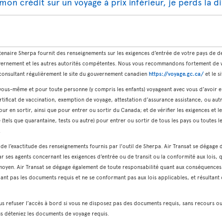
e mon crédit sur un voyage à prix inférieur, je perds la d
tenaire Sherpa fournit des renseignements sur les exigences d’entrée de votre pays de des
vernement et les autres autorités compétentes. Nous vous recommandons fortement de vér
n consultant régulièrement le site du gouvernement canadien
https://voyage.gc.ca/
et le s
r vous-même et pour toute personne (y compris les enfants) voyageant avec vous d’avoir 
tificat de vaccination, exemption de voyage, attestation d’assurance assistance, ou autr
pour en sortir, ainsi que pour entrer ou sortir du Canada; et de vérifier les exigences et
tels que quarantaine, tests ou autre) pour entrer ou sortir de tous les pays ou toutes le
.
t de l’exactitude des renseignements fournis par l'outil de Sherpa. Air Transat se dégage 
ar ses agents concernant les exigences d’entrée ou de transit ou la conformité aux lois, q
 moyen. Air Transat se dégage également de toute responsabilité quant aux conséquence
dant pas les documents requis et ne se conformant pas aux lois applicables, et résultan
us refuser l’accès à bord si vous ne disposez pas des documents requis, sans recours o
ous déteniez les documents de voyage requis.