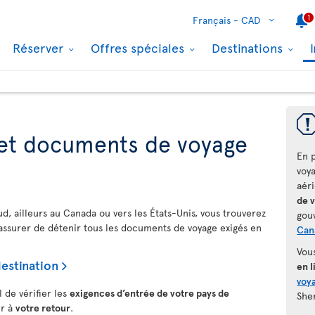
1
Français -
CAD
Réserver
Offres spéciales
Destinations
et documents de voyage
En p
voy
aér
de 
ud, ailleurs au Canada ou vers les États-Unis, vous trouverez
gou
 assurer de détenir tous les documents de voyage exigés en
Can
Vou
estination
en l
voya
l de vérifier les
exigences d’entrée de votre pays de
She
er à
votre retour
.