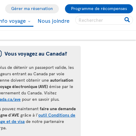
Gérer ma réservation
Programme de récompenses
Info voyage
Nous joindre
ü
Vous voyagez au Canada?
lus de détenir un passeport valide, les
ageurs entrant au Canada par voie
ienne doivent obtenir une
autorisation
voyage électronique (AVE)
émise par le
vernement du Canada. Visitez
ada.ca/ave
pour en savoir plus.
s pouvez maintenant
faire une demande
igne d'AVE
grâce à l'
outil Conditions de
ge et de visa
de notre partenaire
rpa.