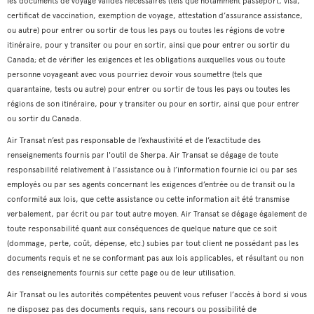
les documents de voyage valides nécessaires (tels que notamment passeport, visa,
certificat de vaccination, exemption de voyage, attestation d’assurance assistance,
ou autre) pour entrer ou sortir de tous les pays ou toutes les régions de votre
itinéraire, pour y transiter ou pour en sortir, ainsi que pour entrer ou sortir du
Canada; et de vérifier les exigences et les obligations auxquelles vous ou toute
personne voyageant avec vous pourriez devoir vous soumettre (tels que
quarantaine, tests ou autre) pour entrer ou sortir de tous les pays ou toutes les
régions de son itinéraire, pour y transiter ou pour en sortir, ainsi que pour entrer
ou sortir du Canada.
Air Transat n’est pas responsable de l’exhaustivité et de l’exactitude des
renseignements fournis par l'outil de Sherpa. Air Transat se dégage de toute
responsabilité relativement à l’assistance ou à l’information fournie ici ou par ses
employés ou par ses agents concernant les exigences d’entrée ou de transit ou la
conformité aux lois, que cette assistance ou cette information ait été transmise
verbalement, par écrit ou par tout autre moyen. Air Transat se dégage également de
toute responsabilité quant aux conséquences de quelque nature que ce soit
(dommage, perte, coût, dépense, etc.) subies par tout client ne possédant pas les
documents requis et ne se conformant pas aux lois applicables, et résultant ou non
des renseignements fournis sur cette page ou de leur utilisation.
Air Transat ou les autorités compétentes peuvent vous refuser l’accès à bord si vous
ne disposez pas des documents requis, sans recours ou possibilité de