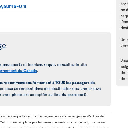
sort
Royaume-Uni
ne 
requ
l’e
dest
Un p
ge
vers
Vou
 passeports et les visas requis, consultez le site
exi
ernement du Canada
.
de l
de 
s recommandons fortement à TOUS les passagers de
 ceux se rendant dans des destinations où une preuve
é avec photo est acceptée au lieu du passeport).
rtenaire Sherpa fournit des renseignements sur les exigences d’entrée de
. Cet outil ne remplace pas les renseignements fournis par le gouvernement