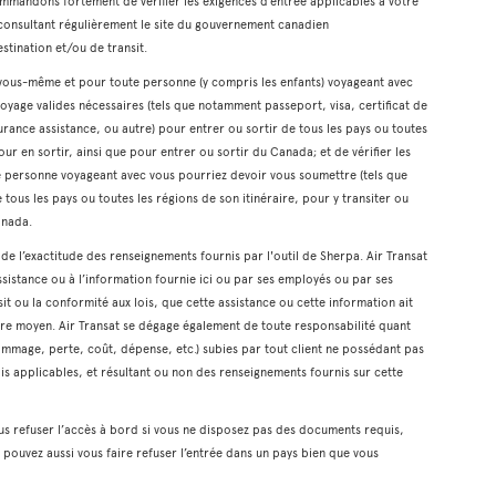
mmandons fortement de vérifier les exigences d’entrée applicables à votre
n consultant régulièrement le site du gouvernement canadien
estination et/ou de transit.
r vous-même et pour toute personne (y compris les enfants) voyageant avec
oyage valides nécessaires (tels que notamment passeport, visa, certificat de
rance assistance, ou autre) pour entrer ou sortir de tous les pays ou toutes
our en sortir, ainsi que pour entrer ou sortir du Canada; et de vérifier les
te personne voyageant avec vous pourriez devoir vous soumettre (tels que
 tous les pays ou toutes les régions de son itinéraire, pour y transiter ou
anada.
t de l’exactitude des renseignements fournis par l'outil de Sherpa. Air Transat
ssistance ou à l’information fournie ici ou par ses employés ou par ses
it ou la conformité aux lois, que cette assistance ou cette information ait
tre moyen. Air Transat se dégage également de toute responsabilité quant
mmage, perte, coût, dépense, etc.) subies par tout client ne possédant pas
is applicables, et résultant ou non des renseignements fournis sur cette
us refuser l’accès à bord si vous ne disposez pas des documents requis,
pouvez aussi vous faire refuser l’entrée dans un pays bien que vous