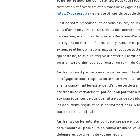
et les autres autorités compétentes. Nous vous reco
destination et à votre situation avant de voyager e
https://voyage.gc.ca/
et le site officiel du pays de d
Il est de votre responsabilité de vous assurer, pou
vous d’avoir en votre possession les documents de v
vaccination, exemption de voyage, attestation d’assu
les régions de votre itinéraire, pour y transiter ou p
exigences et les obligations auxquelles vous ou tou
quarantaine, tests ou autre) pour entrer ou sortir de
pour en sortir, ainsi que pour entrer ou sortir du C
Air Transat n’est pas responsable de l’exhaustivité e
se dégage de toute responsabilité relativement à l’a
agents concernant les exigences d’entrée ou de trans
été transmise verbalement, par écrit ou par tout au
aux conséquences de quelque nature que ce soit (do
les documents requis et ne se conformant pas aux lo
page ou de leur utilisation.
Air Transat ou les autorités compétentes peuvent vo
sans recours ou possibilité de remboursement. Vous 
déteniez les documents de voyage requis.