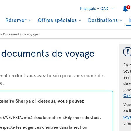
1
Français -
CAD
Réserver
Offres spéciales
Destinations
 - Documents de voyage
t documents de voyage
En p
voy
rmation dont vous avez besoin pour vous munir des
aér
e.
de 
gou
Can
rtenaire Sherpa ci-dessous, vous pouvez
Vou
en l
voya
(AVE, ESTA, etc.) dans la section «Exigences de visa».
She
 respecte les exigences d'entrée dans la section