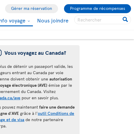
Gérer ma réservation
Programme de récompenses
Info voyage
Nous joindre
ü
Vous voyagez au Canada?
lus de détenir un passeport valide, les
ageurs entrant au Canada par voie
ienne doivent obtenir une
autorisation
voyage électronique (AVE)
émise par le
vernement du Canada. Visitez
ada.ca/ave
pour en savoir plus.
s pouvez maintenant
faire une demande
igne d'AVE
grâce à l'
outil Conditions de
ge et de visa
de notre partenaire
rpa.