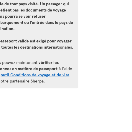
ie de tout pays visité. Un passager qui
détient pas les documents de voyage
is pourra se voir refuser
mbarquement ou l’entrée dans le pays de
ination.
asseport valide est exigé pour voyager
 toutes les destinations internationales.
s pouvez maintenant
vérifier les
gences en matière de passeport
à l'aide
'
outil Conditions de voyage et de visa
notre partenaire Sherpa.