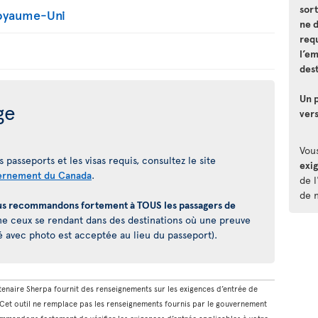
sort
Royaume-Uni
ne 
requ
l’e
dest
Un p
ge
vers
Vou
 passeports et les visas requis, consultez le site
exi
ernement du Canada
.
de l
de 
s recommandons fortement à TOUS les passagers de
 ceux se rendant dans des destinations où une preuve
é avec photo est acceptée au lieu du passeport).
rtenaire Sherpa fournit des renseignements sur les exigences d’entrée de
. Cet outil ne remplace pas les renseignements fournis par le gouvernement