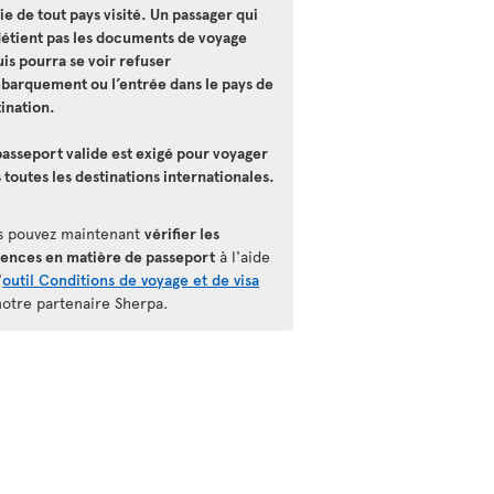
ie de tout pays visité. Un passager qui
détient pas les documents de voyage
is pourra se voir refuser
mbarquement ou l’entrée dans le pays de
ination.
asseport valide est exigé pour voyager
 toutes les destinations internationales.
s pouvez maintenant
vérifier les
gences en matière de passeport
à l'aide
'
outil Conditions de voyage et de visa
notre partenaire Sherpa.