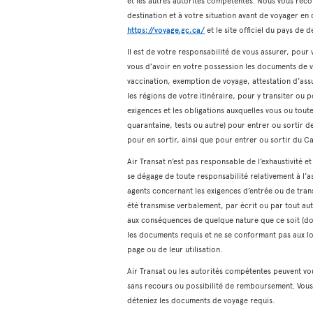
et les autres autorités compétentes. Nous vous reco
destination et à votre situation avant de voyager e
https://voyage.gc.ca/
et le site officiel du pays de d
Il est de votre responsabilité de vous assurer, pou
vous d’avoir en votre possession les documents de v
vaccination, exemption de voyage, attestation d’assu
les régions de votre itinéraire, pour y transiter ou p
exigences et les obligations auxquelles vous ou tou
quarantaine, tests ou autre) pour entrer ou sortir de
pour en sortir, ainsi que pour entrer ou sortir du C
Air Transat n’est pas responsable de l’exhaustivité e
se dégage de toute responsabilité relativement à l’a
agents concernant les exigences d’entrée ou de trans
été transmise verbalement, par écrit ou par tout au
aux conséquences de quelque nature que ce soit (do
les documents requis et ne se conformant pas aux lo
page ou de leur utilisation.
Air Transat ou les autorités compétentes peuvent vo
sans recours ou possibilité de remboursement. Vous 
déteniez les documents de voyage requis.