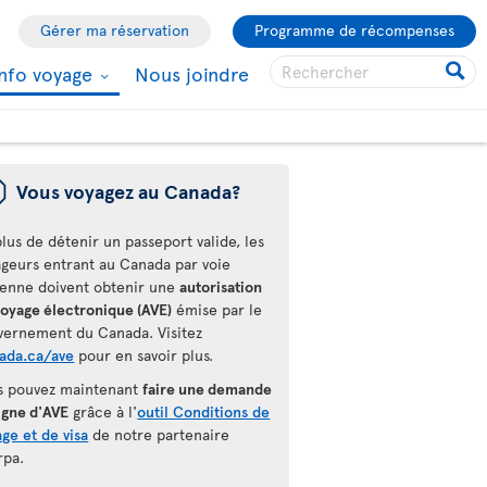
Gérer ma réservation
Programme de récompenses
Info voyage
Nous joindre
ü
Vous voyagez au Canada?
lus de détenir un passeport valide, les
ageurs entrant au Canada par voie
ienne doivent obtenir une
autorisation
voyage électronique (AVE)
émise par le
vernement du Canada. Visitez
ada.ca/ave
pour en savoir plus.
s pouvez maintenant
faire une demande
igne d'AVE
grâce à l'
outil Conditions de
ge et de visa
de notre partenaire
rpa.