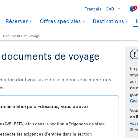
1
Français -
CAD
Réserver
Offres spéciales
Destinations
 - Documents de voyage
t documents de voyage
En p
voy
rmation dont vous avez besoin pour vous munir des
aér
e.
de 
gou
Can
rtenaire Sherpa ci-dessous, vous pouvez
Vou
en l
voya
(AVE, ESTA, etc.) dans la section «Exigences de visa».
She
 respecte les exigences d'entrée dans la section