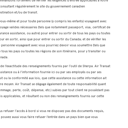
mmandons fortement de vérifier les exigences d’entrée applicables à votre
n consultant régulièrement le site du gouvernement canadien
estination et/ou de transit.
r vous-même et pour toute personne (y compris les enfants) voyageant avec
oyage valides nécessaires (tels que notamment passeport, visa, certificat de
rance assistance, ou autre) pour entrer ou sortir de tous les pays ou toutes
our en sortir, ainsi que pour entrer ou sortir du Canada; et de vérifier les
te personne voyageant avec vous pourriez devoir vous soumettre (tels que
 tous les pays ou toutes les régions de son itinéraire, pour y transiter ou
anada.
t de l’exactitude des renseignements fournis par l'outil de Sherpa. Air Transat
ssistance ou à l’information fournie ici ou par ses employés ou par ses
it ou la conformité aux lois, que cette assistance ou cette information ait
tre moyen. Air Transat se dégage également de toute responsabilité quant
mmage, perte, coût, dépense, etc.) subies par tout client ne possédant pas
is applicables, et résultant ou non des renseignements fournis sur cette
us refuser l’accès à bord si vous ne disposez pas des documents requis,
pouvez aussi vous faire refuser l’entrée dans un pays bien que vous