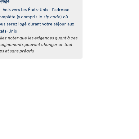
oyage
Vols vers les États-Unis : l'adresse
omplète (y compris le
zip code
) où
ous serez logé durant votre séjour aux
tats-Unis
llez noter que les exigences quant à ces
seignements peuvent changer en tout
s et sans préavis.