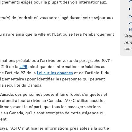
v
eignements exigés pour la plupart des vols internationaux,
c
 code
) de l’endroit où vous serez logé durant votre séjour aux
v
É
u navire ainsi que la ville et l'État où se fera l'embarquement
Veui
ren
temp
rmations préalables à l’arrivée en vertu du paragraphe 107(1)
(1)d) de la
LIPR
, ainsi que des informations préalables au
de l’article 93 de la
Loi sur les douanes
et de l’article 11 du
réglementaires pour identifier les personnes qui peuvent
la sécurité du Canada.
 Canada
, ces personnes peuvent faire l’objet d’enquêtes et
ofondi à leur arrivée au Canada. L’ASFC utilise aussi les
rmer, avant le départ, que tous les passagers aériens
r au Canada, qu’ils sont exemptés de cette exigence ou
ment.
pays
, l’ASFC n’utilise les informations préalables à la sortie