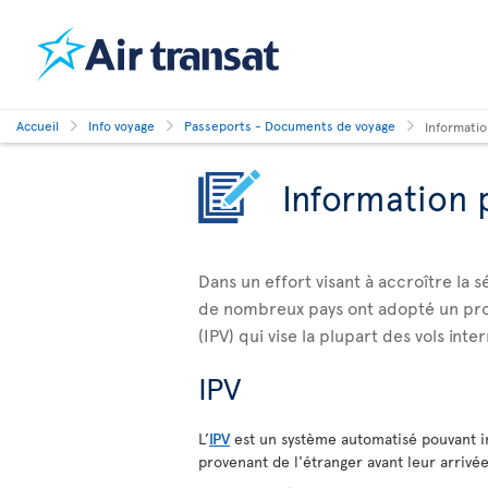
Accueil
Info voyage
Passeports - Documents de voyage
Informatio
Information 
Dans un effort visant à accroître la 
de nombreux pays ont adopté un pro
(IPV) qui vise la plupart des vols inte
IPV
L’
IPV
est un système automatisé pouvant i
provenant de l'étranger avant leur arrivée