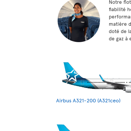
Notre flo
fiabilité 
performan
matière d
doté de l
de gaz à 
Airbus A321-200 (A321ceo)