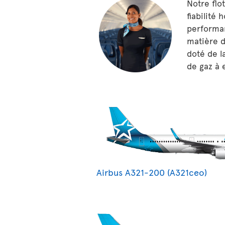
Notre flo
fiabilité 
performan
matière d
doté de l
de gaz à 
Airbus A321-200 (A321ceo)