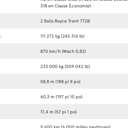
318 en Classe Économie)
2 Rolls Royce Trent 772B
:
111 272 kg (245 316 lb)
870 km/h (Mach 0,82)
233 000 kg (509 042 lb)
58,8 m (188 pi 8 po)
60,3 m (197 pi 10 po)
17,4 m (57 pi 1 po)
9 600 km (6 000 milles nautiques)