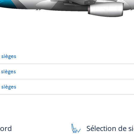
 sièges
 sièges
 sièges
bord
Sélection de s