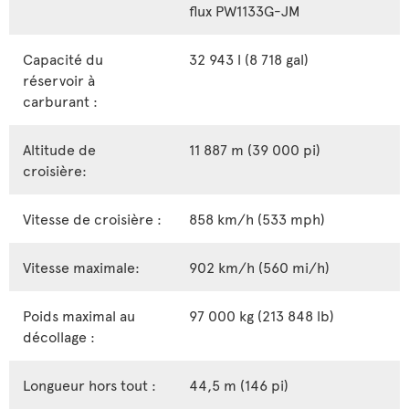
flux PW1133G-JM
Capacité du
32 943 l (8 718 gal)
réservoir à
carburant :
Altitude de
11 887 m (39 000 pi)
croisière:
Vitesse de croisière :
858 km/h (533 mph)
Vitesse maximale:
902 km/h (560 mi/h)
Poids maximal au
97 000 kg (213 848 lb)
décollage :
Longueur hors tout :
44,5 m (146 pi)