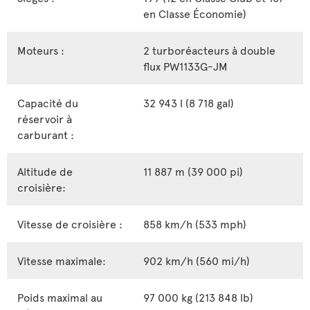
en Classe Économie)
Moteurs :
2 turboréacteurs à double
flux PW1133G-JM
Capacité du
32 943 l (8 718 gal)
réservoir à
carburant :
Altitude de
11 887 m (39 000 pi)
croisière:
Vitesse de croisière :
858 km/h (533 mph)
Vitesse maximale:
902 km/h (560 mi/h)
Poids maximal au
97 000 kg (213 848 lb)