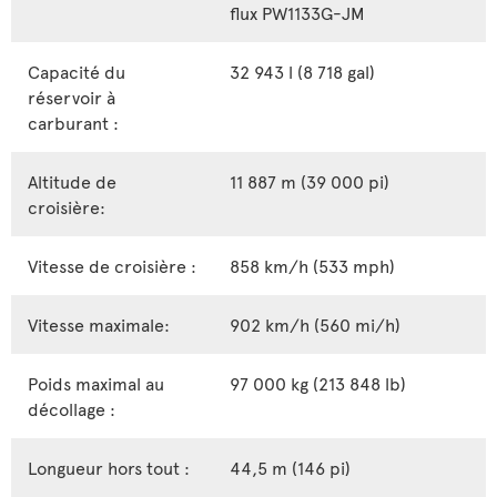
flux PW1133G-JM
Capacité du
32 943 l (8 718 gal)
réservoir à
carburant :
Altitude de
11 887 m (39 000 pi)
croisière:
Vitesse de croisière :
858 km/h (533 mph)
Vitesse maximale:
902 km/h (560 mi/h)
Poids maximal au
97 000 kg (213 848 lb)
décollage :
Longueur hors tout :
44,5 m (146 pi)