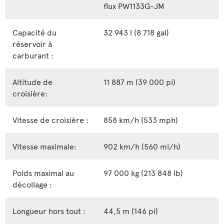
flux PW1133G-JM
Capacité du
32 943 l (8 718 gal)
réservoir à
carburant :
Altitude de
11 887 m (39 000 pi)
croisière:
Vitesse de croisière :
858 km/h (533 mph)
Vitesse maximale:
902 km/h (560 mi/h)
Poids maximal au
97 000 kg (213 848 lb)
décollage :
Longueur hors tout :
44,5 m (146 pi)