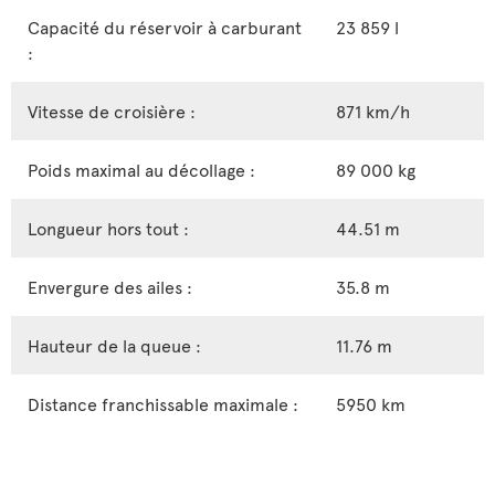
Capacité du réservoir à carburant
23 859 l
:
Vitesse de croisière :
871 km/h
Poids maximal au décollage :
89 000 kg
Longueur hors tout :
44.51 m
Envergure des ailes :
35.8 m
Hauteur de la queue :
11.76 m
Distance franchissable maximale :
5950 km