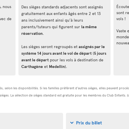
s, nous
Écouteu
Des sièges standards adjacents sont assignés
sont r
gratuitement aux enfants âgés entre 2 et 13
vec de
vols !
ans inclusivement ainsi qu’à leurs
parents/tuteurs qui figurent sur
la même
Vaste
réservation
.
monde, 
nouvea
Les sièges seront regroupés et
assignés par le
système 14 jours avant le vol de départ
(
5 jours
avant le départ
pour les vols à destination de
Carthagène
et
Medellín
).
s, selon les disponibilités. Si les familles préfèrent d’autres sièges, elles peuvent pro
 sièges. La sélection de sièges standard est gratuite pour les membres du Club Enfants. 
Prix du billet