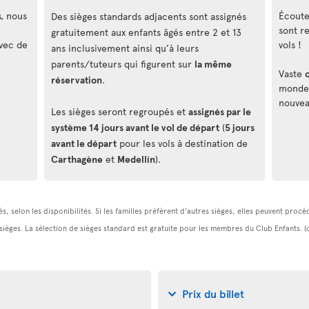
s, nous
Écouteu
Des sièges standards adjacents sont assignés
sont r
gratuitement aux enfants âgés entre 2 et 13
vec de
vols !
ans inclusivement ainsi qu’à leurs
parents/tuteurs qui figurent sur
la même
Vaste
réservation
.
monde, 
nouvea
Les sièges seront regroupés et
assignés par le
système 14 jours avant le vol de départ
(
5 jours
avant le départ
pour les vols à destination de
Carthagène
et
Medellín
).
s, selon les disponibilités. Si les familles préfèrent d’autres sièges, elles peuvent pro
 sièges. La sélection de sièges standard est gratuite pour les membres du Club Enfants. 
Prix du billet