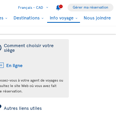
1
Gérer ma réservation
Français -
CAD
les
Destinations
Info voyage
Nous joindre
¯
Comment choisir votre
siège
En ligne
essez-vous à votre agent de voyages ou
ultez le site Web où vous avez fait
e réservation.
ÿ
Autres liens utiles