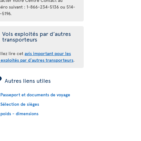
tacter notre Centre Contact au
éro suivant : 1-866-234-5136 ou 514-
-5196.
Vols exploités par d’autres
transporteurs
llez lire cet
avis important pour les
 exploités par d'autres transporteurs
.
ÿ
Autres liens utiles
Passeport et documents de voyage
Sélection de sièges
poids - dimensions