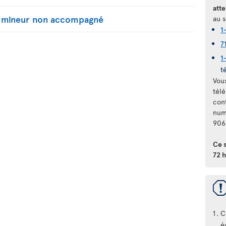
atte
n mineur non accompagné
au s
1
7
1
t
Vou
télé
con
num
906
Ce 
72 h
C
é