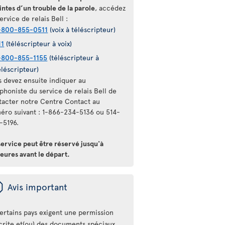
intes d’un trouble de la parole
, accédez
ervice de relais Bell :
-800-855-0511
(voix à téléscripteur)
11
(téléscripteur à voix)
-800-855-1155
(téléscripteur à
éléscripteur)
s devez ensuite indiquer au
phoniste du service de relais Bell de
tacter notre Centre Contact au
éro suivant : 1-866-234-5136 ou 514-
-5196.
service peut être réservé jusqu'à
eures avant le départ.
ü
Avis important
ertains pays exigent une permission
crite et(ou) des documents spéciaux