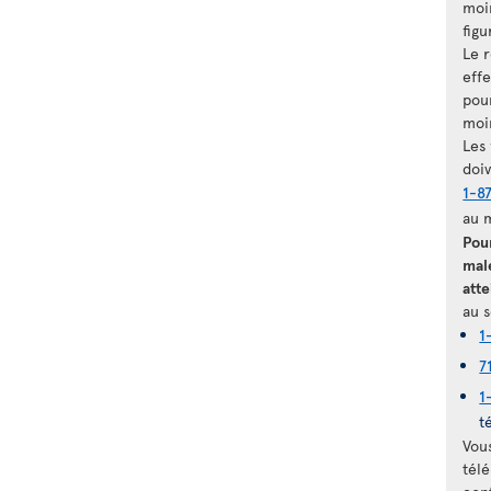
moi
figu
Le 
eff
pour
moi
Les
doi
1-8
au 
Pou
mal
atte
au s
1
7
1
t
Vou
télé