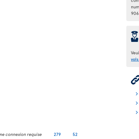
con
num
906
þ
Veui
vols
ne connexion requise
279
52