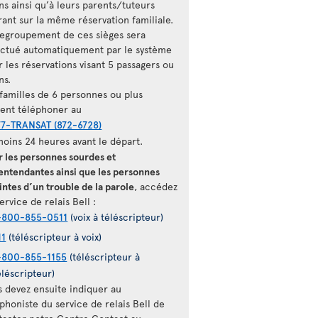
ns ainsi qu’à leurs parents/tuteurs
rant sur la même réservation familiale.
regroupement de ces sièges sera
ectué automatiquement par le système
 les réservations visant 5 passagers ou
ns.
 familles de 6 personnes ou plus
vent téléphoner au
77-TRANSAT (872-6728)
moins 24 heures avant le départ.
r les personnes sourdes et
entendantes ainsi que les personnes
intes d’un trouble de la parole
, accédez
ervice de relais Bell :
-800-855-0511
(voix à téléscripteur)
11
(téléscripteur à voix)
-800-855-1155
(téléscripteur à
éléscripteur)
s devez ensuite indiquer au
phoniste du service de relais Bell de