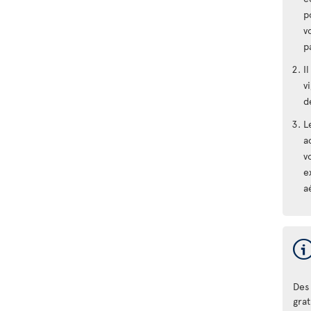
p
v
p
I
v
d
L
a
v
e
a
Des 
gra