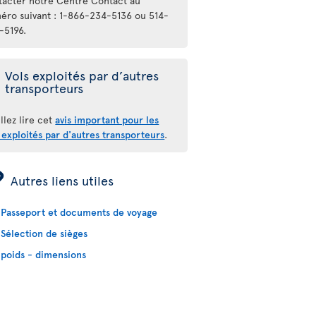
tacter notre Centre Contact au
éro suivant : 1-866-234-5136 ou 514-
-5196.
Vols exploités par d’autres
transporteurs
llez lire cet
avis important pour les
 exploités par d'autres transporteurs
.
ÿ
Autres liens utiles
Passeport et documents de voyage
Sélection de sièges
poids - dimensions