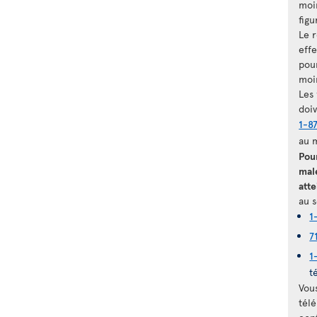
moi
figu
Le 
eff
pour
moi
Les
doi
1-8
au 
Pou
mal
atte
au s
1
7
1
t
Vou
télé