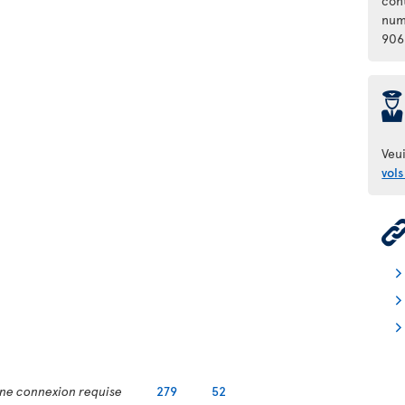
con
num
906
þ
Veui
vols
ne connexion requise
279
52