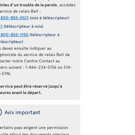
intes d’un trouble de la parole
, accédez
ervice de relais Bell :
-800-855-0511
(voix à téléscripteur)
11
(téléscripteur à voix)
-800-855-1155
(téléscripteur à
éléscripteur)
s devez ensuite indiquer au
phoniste du service de relais Bell de
tacter notre Centre Contact au
éro suivant : 1-866-234-5136 ou 514-
-5196.
service peut être réservé jusqu'à
eures avant le départ.
ü
Avis important
ertains pays exigent une permission
crite et(ou) des documents spéciaux