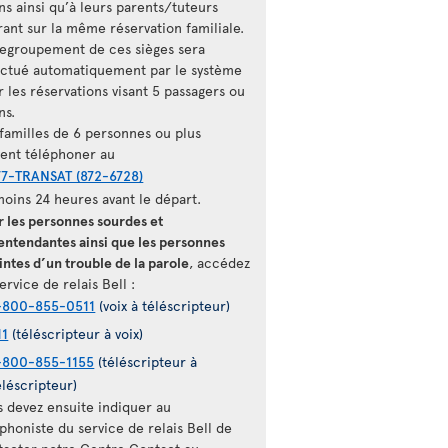
ns ainsi qu’à leurs parents/tuteurs
rant sur la même réservation familiale.
regroupement de ces sièges sera
ectué automatiquement par le système
 les réservations visant 5 passagers ou
ns.
 familles de 6 personnes ou plus
vent téléphoner au
77-TRANSAT (872-6728)
moins 24 heures avant le départ.
r les personnes sourdes et
entendantes ainsi que les personnes
intes d’un trouble de la parole
, accédez
ervice de relais Bell :
-800-855-0511
(voix à téléscripteur)
11
(téléscripteur à voix)
-800-855-1155
(téléscripteur à
éléscripteur)
s devez ensuite indiquer au
phoniste du service de relais Bell de