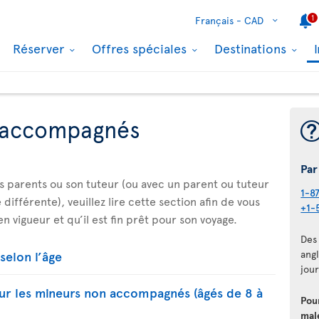
1
Français -
CAD
Réserver
Offres spéciales
Destinations
 accompagnés
Par
es parents ou son tuteur (ou avec un parent ou tuteur
1-8
différente), veuillez lire cette section afin de vous
+1-
n vigueur et qu’il est fin prêt pour son voyage.
Des 
selon l’âge
angl
jour
our les mineurs non accompagnés (âgés de 8 à
Pou
mal