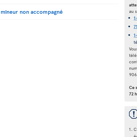
atte
n mineur non accompagné
au s
1
7
1
t
Vou
télé
con
num
906
Ce 
72 h
C
é