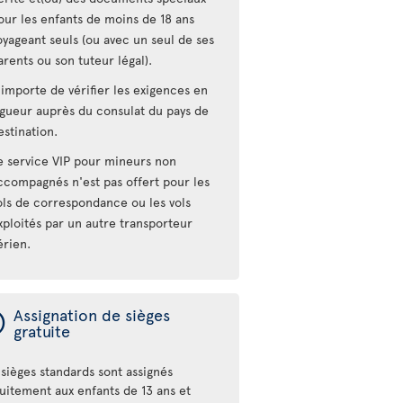
our les enfants de moins de 18 ans
oyageant seuls (ou avec un seul de ses
arents ou son tuteur légal).
l importe de vérifier les exigences en
igueur auprès du consulat du pays de
estination.
e service VIP pour mineurs non
ccompagnés n'est pas offert pour les
ols de correspondance ou les vols
xploités par un autre transporteur
érien.
ý
Assignation de sièges
gratuite
sièges standards sont assignés
tuitement aux enfants de 13 ans et