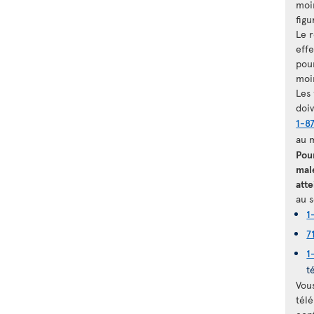
moi
figu
Le 
eff
pour
moi
Les
doi
1-8
au 
Pou
mal
atte
au s
1
7
1
t
Vou
télé