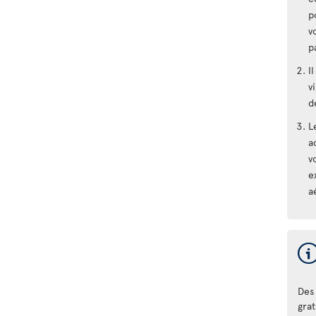
p
v
p
I
v
d
L
a
v
e
a
Des 
gra