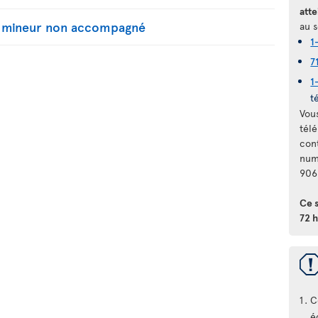
atte
n mineur non accompagné
au s
1
7
1
t
Vou
télé
con
num
906
Ce 
72 h
C
é