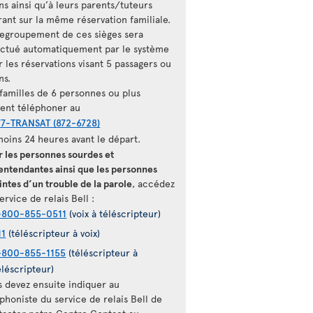
ns ainsi qu’à leurs parents/tuteurs
rant sur la même réservation familiale.
regroupement de ces sièges sera
ectué automatiquement par le système
 les réservations visant 5 passagers ou
ns.
 familles de 6 personnes ou plus
vent téléphoner au
77-TRANSAT (872-6728)
moins 24 heures avant le départ.
r les personnes sourdes et
entendantes ainsi que les personnes
intes d’un trouble de la parole
, accédez
ervice de relais Bell :
-800-855-0511
(voix à téléscripteur)
11
(téléscripteur à voix)
-800-855-1155
(téléscripteur à
éléscripteur)
s devez ensuite indiquer au
phoniste du service de relais Bell de