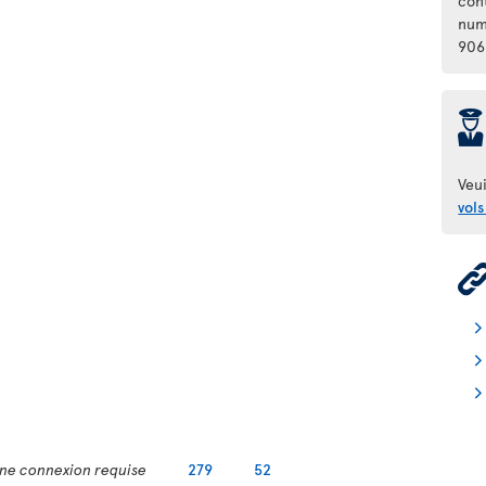
con
num
906
þ
Veui
vols
ne connexion requise
279
52