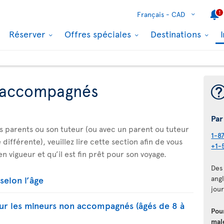
1
Français -
CAD
Réserver
Offres spéciales
Destinations
 accompagnés
Par
es parents ou son tuteur (ou avec un parent ou tuteur
1-8
différente), veuillez lire cette section afin de vous
+1-
n vigueur et qu’il est fin prêt pour son voyage.
Des 
selon l’âge
angl
jour
our les mineurs non accompagnés (âgés de 8 à
Pou
mal