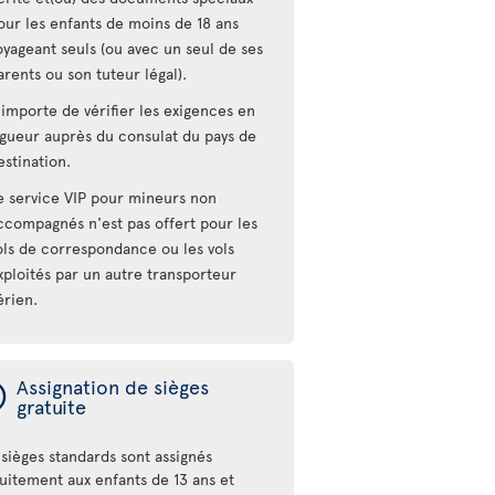
our les enfants de moins de 18 ans
oyageant seuls (ou avec un seul de ses
arents ou son tuteur légal).
l importe de vérifier les exigences en
igueur auprès du consulat du pays de
estination.
e service VIP pour mineurs non
ccompagnés n'est pas offert pour les
ols de correspondance ou les vols
xploités par un autre transporteur
érien.
ý
Assignation de sièges
gratuite
sièges standards sont assignés
tuitement aux enfants de 13 ans et