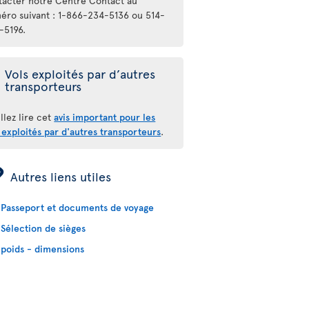
tacter notre Centre Contact au
éro suivant : 1-866-234-5136 ou 514-
-5196.
Vols exploités par d’autres
transporteurs
llez lire cet
avis important pour les
 exploités par d'autres transporteurs
.
ÿ
Autres liens utiles
Passeport et documents de voyage
Sélection de sièges
poids - dimensions