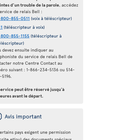
intes d’un trouble de la parole
, accédez
ervice de relais Bell :
-800-855-0511
(voix à téléscripteur)
11
(téléscripteur à voix)
-800-855-1155
(téléscripteur à
éléscripteur)
s devez ensuite indiquer au
phoniste du service de relais Bell de
tacter notre Centre Contact au
éro suivant : 1-866-234-5136 ou 514-
-5196.
service peut être réservé jusqu'à
eures avant le départ.
ü
Avis important
ertains pays exigent une permission
crite et(ou) des documents spéciaux