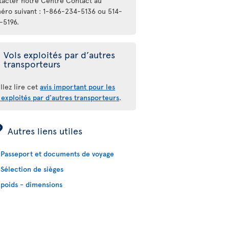
tacter notre Centre Contact au
éro suivant : 1-866-234-5136 ou 514-
-5196.
Vols exploités par d’autres
transporteurs
llez lire cet
avis important pour les
 exploités par d'autres transporteurs
.
ÿ
Autres liens utiles
Passeport et documents de voyage
Sélection de sièges
poids - dimensions