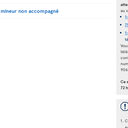
atte
n mineur non accompagné
au s
1
7
1
t
Vou
télé
con
num
906
Ce 
72 h
C
é