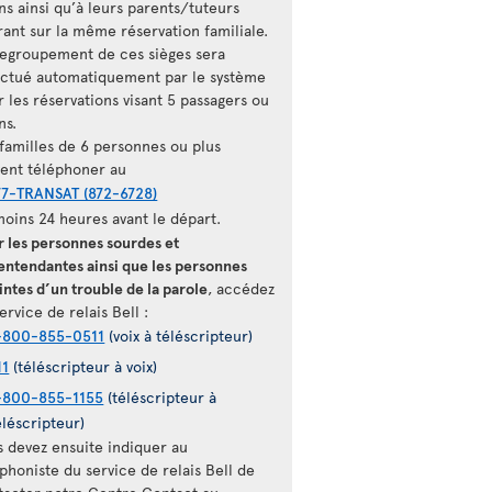
ns ainsi qu’à leurs parents/tuteurs
rant sur la même réservation familiale.
regroupement de ces sièges sera
ectué automatiquement par le système
 les réservations visant 5 passagers ou
ns.
 familles de 6 personnes ou plus
vent téléphoner au
77-TRANSAT (872-6728)
moins 24 heures avant le départ.
r les personnes sourdes et
entendantes ainsi que les personnes
intes d’un trouble de la parole
, accédez
ervice de relais Bell :
-800-855-0511
(voix à téléscripteur)
11
(téléscripteur à voix)
-800-855-1155
(téléscripteur à
éléscripteur)
s devez ensuite indiquer au
phoniste du service de relais Bell de