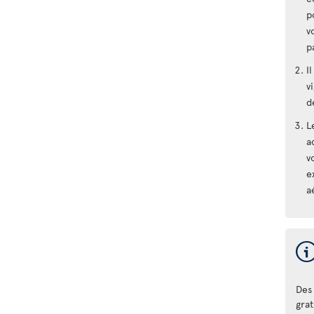
p
v
p
I
v
d
L
a
v
e
a
Des 
gra