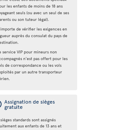
our les enfants de moins de 18 ans
oyageant seuls (ou avec un seul de ses
arents ou son tuteur légal).
l importe de vérifier les exigences en
igueur auprès du consulat du pays de
estination.
e service VIP pour mineurs non
ccompagnés n'est pas offert pour les
ols de correspondance ou les vols
xploités par un autre transporteur
érien.
ý
Assignation de sièges
gratuite
sièges standards sont assignés
tuitement aux enfants de 13 ans et