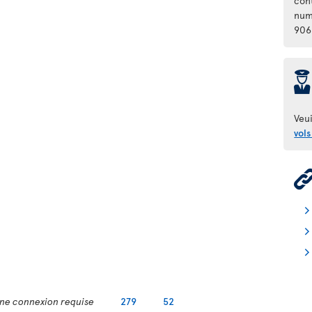
con
num
906
þ
Veui
vols
ne connexion requise
279
52