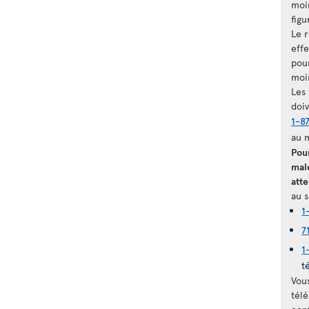
moi
figu
Le 
eff
pour
moi
Les
doi
1-8
au 
Pou
mal
atte
au s
1
7
1
t
Vou
télé