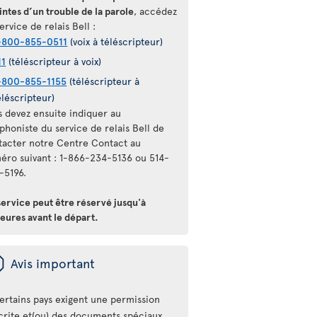
intes d’un trouble de la parole
, accédez
ervice de relais Bell :
-800-855-0511
(voix à téléscripteur)
11
(téléscripteur à voix)
-800-855-1155
(téléscripteur à
éléscripteur)
s devez ensuite indiquer au
phoniste du service de relais Bell de
tacter notre Centre Contact au
éro suivant : 1-866-234-5136 ou 514-
-5196.
service peut être réservé jusqu'à
eures avant le départ.
ü
Avis important
ertains pays exigent une permission
crite et(ou) des documents spéciaux