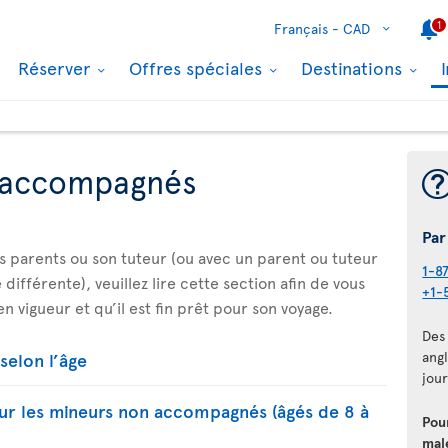
1
Français -
CAD
Réserver
Offres spéciales
Destinations
 accompagnés
Par
es parents ou son tuteur (ou avec un parent ou tuteur
1-8
différente), veuillez lire cette section afin de vous
+1-
n vigueur et qu’il est fin prêt pour son voyage.
Des 
selon l’âge
angl
jour
our les mineurs non accompagnés (âgés de 8 à
Pou
mal