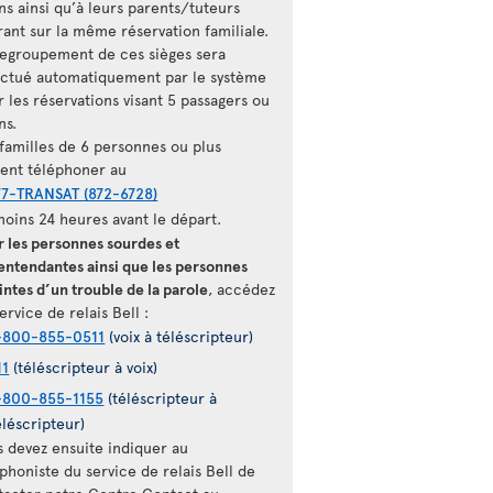
ns ainsi qu’à leurs parents/tuteurs
rant sur la même réservation familiale.
regroupement de ces sièges sera
ectué automatiquement par le système
 les réservations visant 5 passagers ou
ns.
 familles de 6 personnes ou plus
vent téléphoner au
77-TRANSAT (872-6728)
moins 24 heures avant le départ.
r les personnes sourdes et
entendantes ainsi que les personnes
intes d’un trouble de la parole
, accédez
ervice de relais Bell :
-800-855-0511
(voix à téléscripteur)
11
(téléscripteur à voix)
-800-855-1155
(téléscripteur à
éléscripteur)
s devez ensuite indiquer au
phoniste du service de relais Bell de