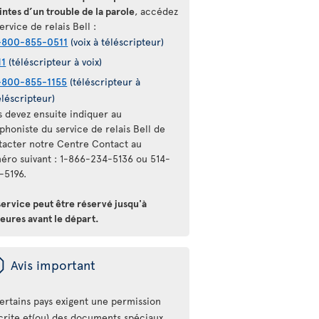
intes d’un trouble de la parole
, accédez
ervice de relais Bell :
-800-855-0511
(voix à téléscripteur)
11
(téléscripteur à voix)
-800-855-1155
(téléscripteur à
éléscripteur)
s devez ensuite indiquer au
phoniste du service de relais Bell de
tacter notre Centre Contact au
éro suivant : 1-866-234-5136 ou 514-
-5196.
service peut être réservé jusqu'à
eures avant le départ.
ü
Avis important
ertains pays exigent une permission
crite et(ou) des documents spéciaux