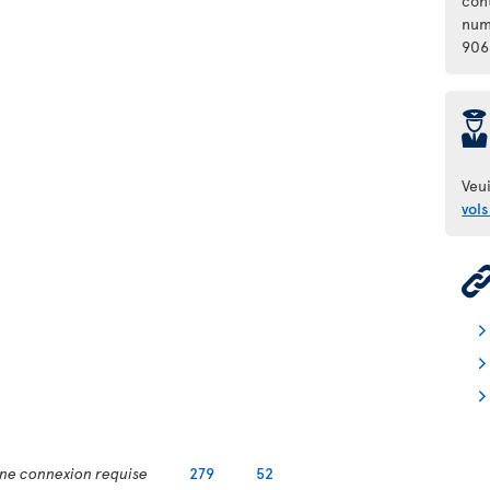
con
num
906
þ
Veui
vols
ne connexion requise
279
52