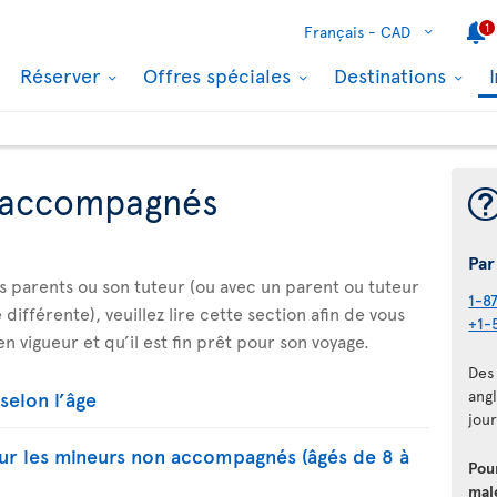
1
Français -
CAD
Réserver
Offres spéciales
Destinations
 accompagnés
Par
es parents ou son tuteur (ou avec un parent ou tuteur
1-8
différente), veuillez lire cette section afin de vous
+1-
n vigueur et qu’il est fin prêt pour son voyage.
Des 
selon l’âge
angl
jour
our les mineurs non accompagnés (âgés de 8 à
Pou
mal