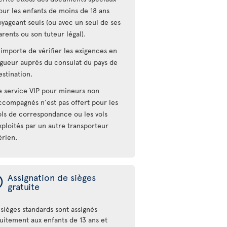
our les enfants de moins de 18 ans
oyageant seuls (ou avec un seul de ses
arents ou son tuteur légal).
l importe de vérifier les exigences en
igueur auprès du consulat du pays de
estination.
e service VIP pour mineurs non
ccompagnés n'est pas offert pour les
ols de correspondance ou les vols
xploités par un autre transporteur
érien.
ý
Assignation de sièges
gratuite
sièges standards sont assignés
tuitement aux enfants de 13 ans et