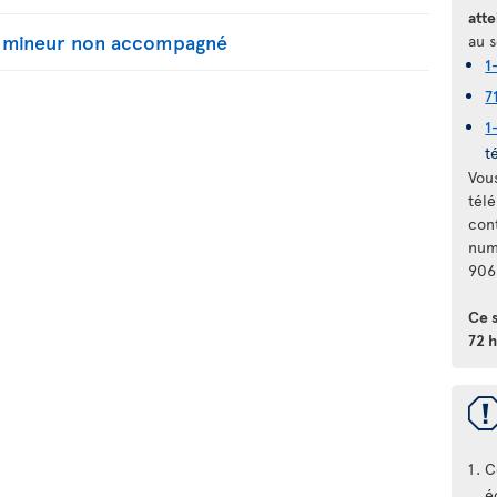
atte
n mineur non accompagné
au s
1
7
1
t
Vou
télé
con
num
906
Ce 
72 h
C
é