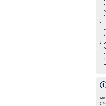
p
v
p
I
v
d
L
a
v
e
a
Des 
gra