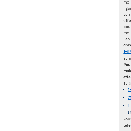
moi
figu
Le 
eff
pour
moi
Les
doi
1-8
au 
Pou
mal
atte
au s
1
7
1
t
Vou
télé