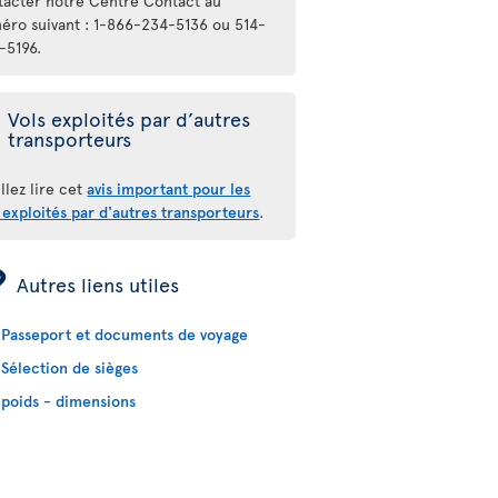
tacter notre Centre Contact au
éro suivant : 1-866-234-5136 ou 514-
-5196.
Vols exploités par d’autres
transporteurs
llez lire cet
avis important pour les
 exploités par d'autres transporteurs
.
ÿ
Autres liens utiles
Passeport et documents de voyage
Sélection de sièges
poids - dimensions