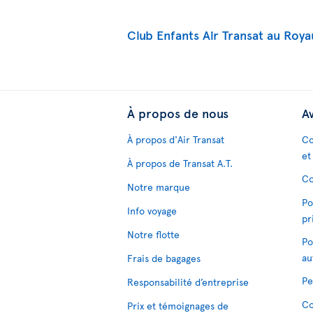
Club Enfants Air Transat au Roy
À propos de nous
Av
À propos d'Air Transat
Co
et
À propos de Transat A.T.
Co
Notre marque
Po
Info voyage
pr
Notre flotte
Po
au
Frais de bagages
Pe
Responsabilité d’entreprise
Co
Prix et témoignages de