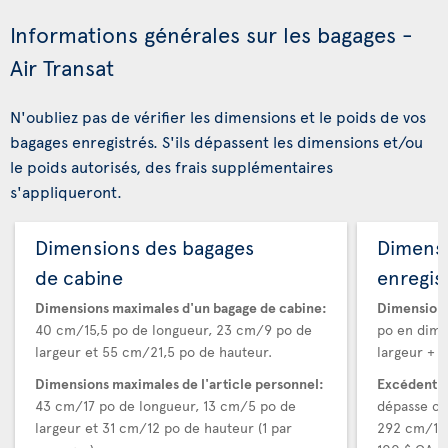
Informations générales sur les bagages -
Air Transat
N'oubliez pas de vérifier les dimensions et le poids de vos
bagages enregistrés. S'ils dépassent les dimensions et/ou
le poids autorisés, des frais supplémentaires
s'appliqueront.
Dimensions des bagages
Dimens
de cabine
enregis
Dimensions maximales d'un bagage de cabine:
Dimensions
40 cm/15,5 po de longueur, 23 cm/9 po de
po en dime
largeur et 55 cm/21,5 po de hauteur.
largeur + h
Dimensions maximales de l'article personnel:
Excédent d
43 cm/17 po de longueur, 13 cm/5 po de
dépasse ce
largeur et 31 cm/12 po de hauteur (1 par
292 cm/115