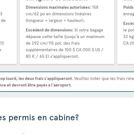
Dimensions maximales autorisées:
158
Poids
23
cm/62 po en dimensions linéaires
enreg
 de
(longueur + largeur + hauteur).
Excéd
Excédent de dimensions:
Si votre bagage
le po
dépasse cette taille (jusqu'à un maximum
32 kg
13
de 292 cm/115 po), des frais
CA (1
e
supplémentaires de 100 $ CA (100 $ US /
80 € / 65 £) s'appliqueront.
rop lourd, les deux frais s'appliqueront
. Veuillez noter que les frais rel
nce et devront être payés à l'aéroport
.
les permis en cabine?