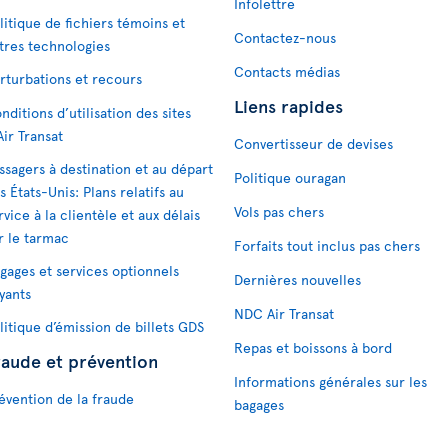
Infolettre
litique de fichiers témoins et
Contactez-nous
tres technologies
Contacts médias
rturbations et recours
Liens rapides
nditions d’utilisation des sites
Air Transat
Convertisseur de devises
ssagers à destination et au départ
Politique ouragan
s États-Unis: Plans relatifs au
Vols pas chers
rvice à la clientèle et aux délais
r le tarmac
Forfaits tout inclus pas chers
gages et services optionnels
Dernières nouvelles
yants
NDC Air Transat
litique d’émission de billets GDS
Repas et boissons à bord
raude et prévention
Informations générales sur les
évention de la fraude
bagages