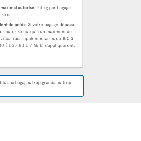
 maximal autorisé:
23 kg par bagage
istré.
ent de poids:
Si votre bagage dépasse
ids autorisé (jusqu'à un maximum de
), des frais supplémentaires de 100 $
00 $ US / 80 € / 65 £) s'appliqueront.
atifs aux bagages trop grands ou trop