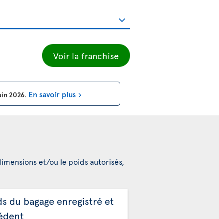
Voir la franchise
En savoir plus
uin 2026
.
dimensions et/ou le poids autorisés,
ds du bagage enregistré et
édent