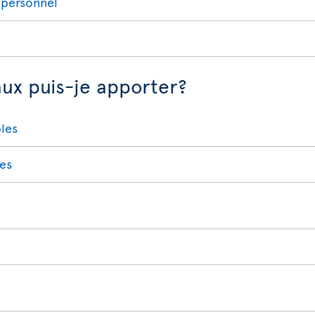
 personnel
aux puis-je apporter?
bles
res