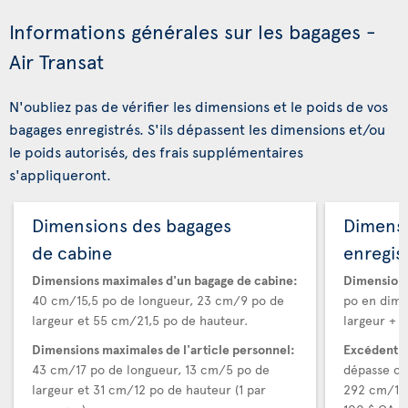
Informations générales sur les bagages -
Air Transat
N'oubliez pas de vérifier les dimensions et le poids de vos
bagages enregistrés. S'ils dépassent les dimensions et/ou
le poids autorisés, des frais supplémentaires
s'appliqueront.
Dimensions des bagages
Dimens
de cabine
enregis
Dimensions maximales d'un bagage de cabine:
Dimensions
40 cm/15,5 po de longueur, 23 cm/9 po de
po en dime
largeur et 55 cm/21,5 po de hauteur.
largeur + h
Dimensions maximales de l'article personnel:
Excédent d
43 cm/17 po de longueur, 13 cm/5 po de
dépasse ce
largeur et 31 cm/12 po de hauteur (1 par
292 cm/115