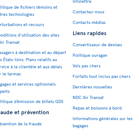
Infolettre
litique de fichiers témoins et
Contactez-nous
tres technologies
Contacts médias
rturbations et recours
Liens rapides
nditions d’utilisation des sites
Air Transat
Convertisseur de devises
ssagers à destination et au départ
Politique ouragan
s États-Unis: Plans relatifs au
Vols pas chers
rvice à la clientèle et aux délais
r le tarmac
Forfaits tout inclus pas chers
gages et services optionnels
Dernières nouvelles
yants
NDC Air Transat
litique d’émission de billets GDS
Repas et boissons à bord
raude et prévention
Informations générales sur les
évention de la fraude
bagages