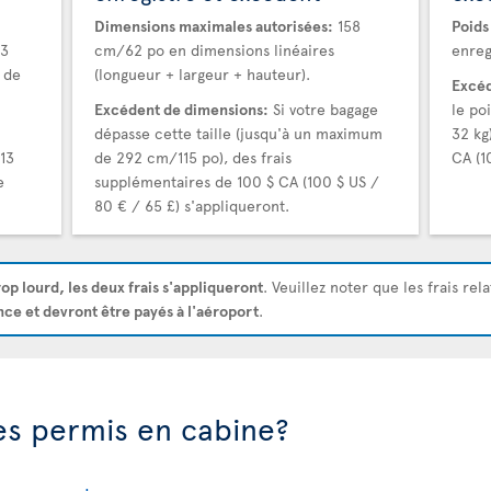
Dimensions maximales autorisées:
158
Poids
23
cm/62 po en dimensions linéaires
enreg
 de
(longueur + largeur + hauteur).
Excéd
Excédent de dimensions:
Si votre bagage
le po
dépasse cette taille (jusqu'à un maximum
32 kg
13
de 292 cm/115 po), des frais
CA (1
e
supplémentaires de 100 $ CA (100 $ US /
80 € / 65 £) s'appliqueront.
rop lourd, les deux frais s'appliqueront
. Veuillez noter que les frais rel
nce et devront être payés à l'aéroport
.
les permis en cabine?