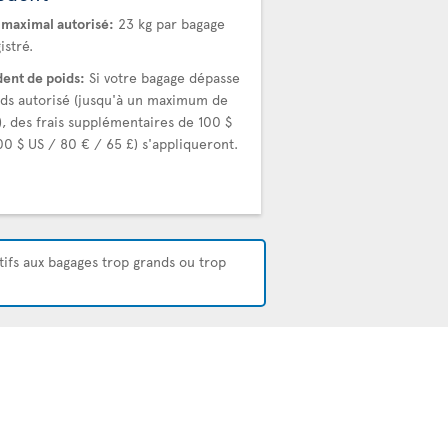
 maximal autorisé:
23 kg par bagage
istré.
ent de poids:
Si votre bagage dépasse
ids autorisé (jusqu'à un maximum de
), des frais supplémentaires de 100 $
00 $ US / 80 € / 65 £) s'appliqueront.
atifs aux bagages trop grands ou trop