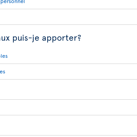
 personnel
aux puis-je apporter?
bles
res