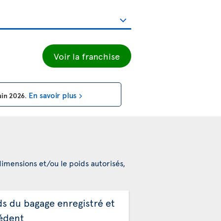
Voir la franchise
En savoir plus
uin 2026
.
dimensions et/ou le poids autorisés,
ds du bagage enregistré et
édent