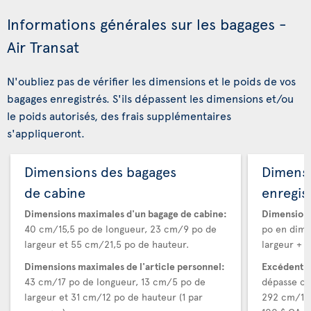
Informations générales sur les bagages -
Air Transat
N'oubliez pas de vérifier les dimensions et le poids de vos
bagages enregistrés. S'ils dépassent les dimensions et/ou
le poids autorisés, des frais supplémentaires
s'appliqueront.
Dimensions des bagages
Dimens
de cabine
enregis
Dimensions maximales d'un bagage de cabine:
Dimensions
40 cm/15,5 po de longueur, 23 cm/9 po de
po en dime
largeur et 55 cm/21,5 po de hauteur.
largeur + h
Dimensions maximales de l'article personnel:
Excédent d
43 cm/17 po de longueur, 13 cm/5 po de
dépasse ce
largeur et 31 cm/12 po de hauteur (1 par
292 cm/115