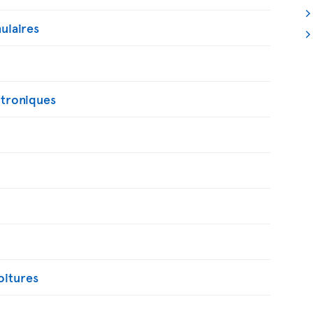
ulaires
ctroniques
oitures