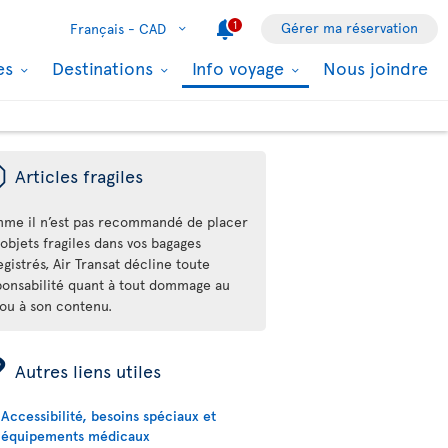
1
Gérer ma réservation
Français -
CAD
les
Destinations
Info voyage
Nous joindre
ü
Articles fragiles
me il n’est pas recommandé de placer
objets fragiles dans vos bagages
gistrés, Air Transat décline toute
ponsabilité quant à tout dommage au
 ou à son contenu.
ÿ
Autres liens utiles
Accessibilité, besoins spéciaux et
équipements médicaux