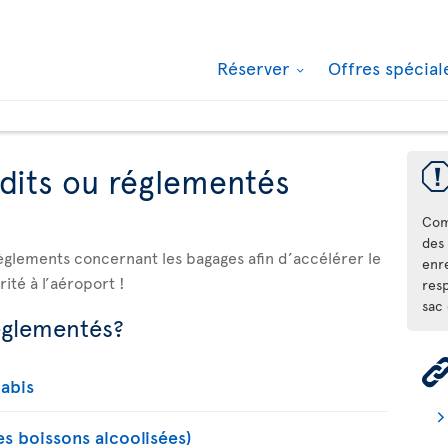
Réserver
Offres spécia
rdits ou réglementés
Com
des 
èglements concernant les bagages afin d’accélérer le
enre
ité à l’aéroport !
res
sac
réglementés?
abis
les boissons alcoolisées)