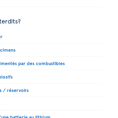
terdits?
ur
écimens
imentés par des combustibles
plosifs
 / réservoirs
s
'une batterie au lithium