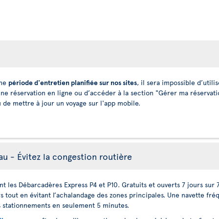
une
période d'entretien planifiée sur nos sites
, il sera impossible d’uti
une réservation en ligne ou d’accéder à la section "Gérer ma réservat
u de mettre à jour un voyage sur l'app mobile.
 - Évitez la congestion routière
sant les Débarcadères Express P4 et P10. Gratuits et ouverts 7 jours su
tout en évitant l’achalandage des zones principales. Une navette fréq
les stationnements en seulement 5 minutes.